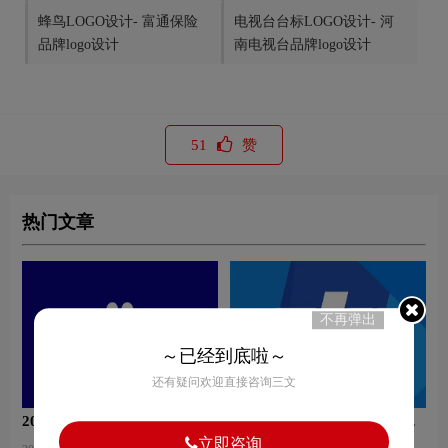
蜂鸟LOGO设计- 富通保险
电视台台标LOGO设计- 河
品牌logo设计
南电视台品牌logo设计
51
赞
热门文章
不再弹出
～已经到底啦～
还有疑问欢迎直接咨询三文
2020年不一样的百度新Logo
无人机LOGO设计-大疆创新
品牌logo设计
立即咨询