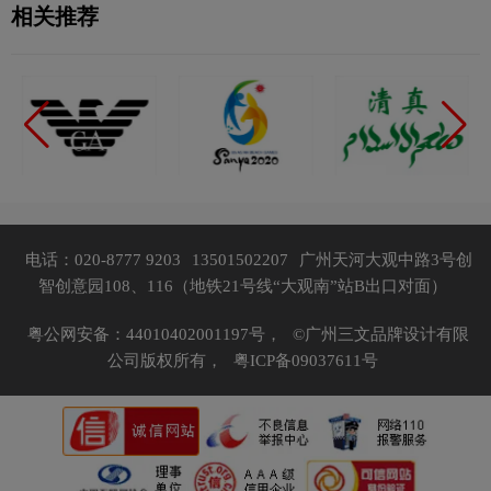
相关推荐
电话：020-8777 9203
13501502207
广州天河大观中路3号创
智创意园108、116（地铁21号线“大观南”站B出口对面）
粤公网安备：44010402001197号，
©广州三文品牌设计有限
公司版权所有，
粤ICP备09037611号