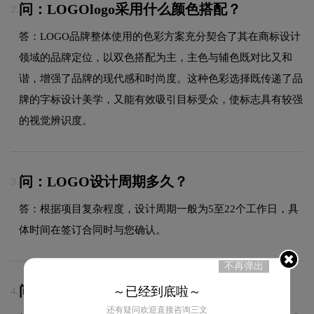
问：LOGOlogo采用什么颜色搭配？
2.
答：LOGO品牌整体使用的色彩方案充分契合了其在商标设计
领域的品牌定位，以双色搭配为主，主色与辅色既对比又和
谐，增强了品牌的现代感和时尚度。这种色彩选择既传递了品
牌的字标设计美学，又能有效吸引目标受众，使标志具有较强
的视觉辨识度。
问：LOGO设计周期多久？
3.
答：根据项目复杂程度，设计周期一般为5至22个工作日，具
体时间在签订合同时与您确认。
不再弹出
问：LOGO品牌logo有过演变吗？
～已经到底啦～
4.
还有疑问欢迎直接咨询三文