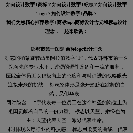
数字1
数字1
数字
如何设计
商标？如何设计
标志？如何设计
1
数字1
logo？如何设计
品牌？
数字1
我们为您精心推荐
商标logo商标设计含义和标志设计
理念，一起来欣赏：
邯郸市第一医院-商标logo设计理念
标志的稍微旋转凸显阿拉伯数字“1”，代表邯郸市第一医
院领先的专业水平，过硬的硬件设备和一流的服务，
医院全体员工以积极向上的态度和与时俱进的战略眼光
迎接未来的挑战。 标志整体形是张开翅膀在跳舞的白
鸽，又似华表，
同时隐含“十”字代表每一位员工在这个神圣的岗位上为
祖国贡献着自己的一份力量。 标志以天蓝、嫩绿色为
主：天蓝代表天空，嫩绿代表生命。
同时体现医疗行业的科技感。 标志用柔美的曲线，代表