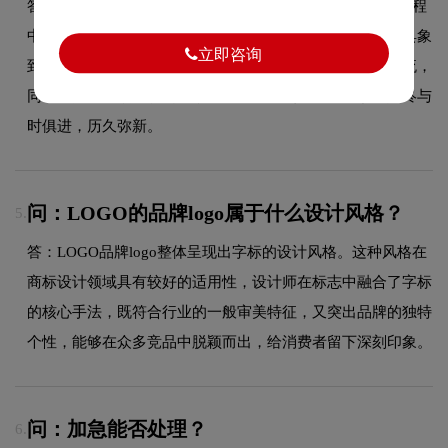
答：作为商标设计领域的品牌，LOGO的品牌logo在发展过程
中经历了持续优化与迭代，整体呈现出从复杂到简约、从具象
立即咨询
到抽象的现代化演变趋势。每一次更新都紧跟时代审美潮流，
同时保持品牌核心识别元素的延续性，使品牌视觉形象始终与
时俱进，历久弥新。
问：LOGO的品牌logo属于什么设计风格？
5.
答：LOGO品牌logo整体呈现出字标的设计风格。这种风格在
商标设计领域具有较好的适用性，设计师在标志中融合了字标
的核心手法，既符合行业的一般审美特征，又突出品牌的独特
个性，能够在众多竞品中脱颖而出，给消费者留下深刻印象。
问：加急能否处理？
6.