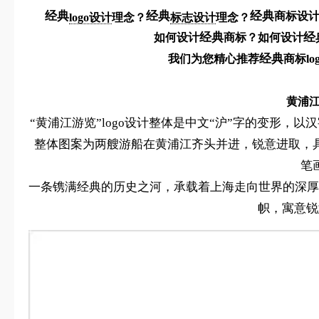
经典
经典
经典
商标设
logo设计
理念？
标志设计
理念？
经典
经
如何设计
商标？如何设计
经典
我们为您精心推荐
商标l
黄浦江
“黄浦江游览”logo设计整体是中文“沪”字的变形，
整体图案为两艘游船在黄浦江齐头并进，锐意进取，
笔
一条镌满经典的历史之河，承载着上海走向世界的深厚
帜，寓意锐