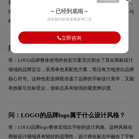
到抽象的现代化演变趋势。每一次更新都紧跟时代审美潮流，
～已经到底啦～
同时保持品牌核心识别元素的延续性，使品牌视觉形象始终与
还有疑问欢迎直接咨询三文
时俱进，历久弥新。
立即咨询
问：LOGOlogo采用什么颜色搭配？
4.
答：LOGO品牌整体使用的色彩方案充分契合了其在商标设计
领域的品牌定位，采用单色系配色方案，简洁有力地突出品牌
核心符号。这种色彩选择既传递了品牌的字标设计美学，又能
有效吸引目标受众，使标志具有较强的视觉辨识度。
问：LOGO的品牌logo属于什么设计风格？
5.
答：LOGO品牌logo整体呈现出字标的设计风格。这种风格在
商标设计领域具有较好的适用性，设计师在标志中融合了字标