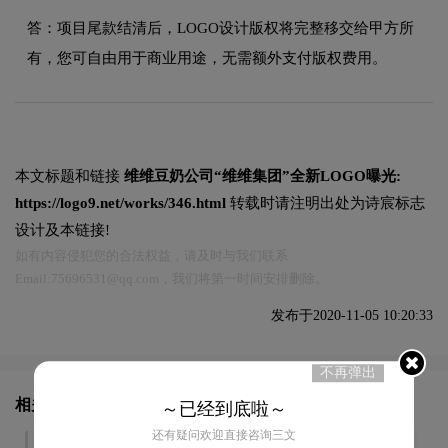
答：项目尾款结清后，LOGO设计版权将完整移交给甲方所
有，您可自由用于商业用途，无需额外支付版权费用。
本文标题和链接
维维豆奶公司“维维集团”全新LOGO曝光:
https://logo9.net/works/346.html
转载时请注明出处为诗宸标志
设计及本链接!
如有内容侵犯您的合法权益，请及时与我们联系
Email:75696531@qq.com，我们将第一时间安排删除。
发布于2020-11-05 10:20:33
不再弹出
相关文章推荐
～已经到底啦～
还有疑问欢迎直接咨询三文