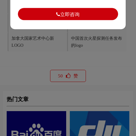
知名运动鞋品牌Converse品
国内体育垂直类网站虎扑体
牌升级
育更名虎扑
立即咨询
上汽荣威的高端新logo
凯迪拉克推出豪华车预定服
务品牌BOOK
加拿大国家艺术中心新
中国首次火星探测任务发布
LOGO
的logo
50
赞
热门文章