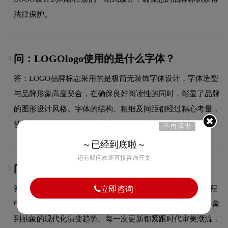
法律保护。
问：LOGOlogo使用的是什么字体？
4.
答：LOGO品牌标志采用的是极简无装饰字体设计，字体造型
与品牌形象高度契合，在确保良好阅读性的同时，彰显了品牌
的图形设计风格。字体的结构、粗细及间距都经过精心考量，
使整体标志在不同尺寸和场景下均能保持一致的品牌调性。
不再弹出
～已经到底啦～
还有疑问欢迎直接咨询三文
问：LOGO品牌logo有过演变吗？
5.
答：作为商标设计领域的品牌，LOGO的品牌logo在发展过程
立即咨询
中经历了持续优化与迭代，整体呈现出从复杂到简约、从具象
到抽象的现代化演变趋势。每一次更新都紧跟时代审美潮流，