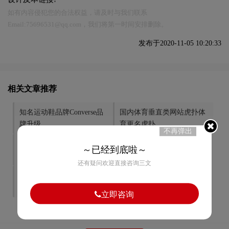
如有内容侵犯您的合法权益，请及时与我们联系
Email:75696531@qq.com，我们将第一时间安排删除。
发布于2020-11-05 10:20:33
相关文章推荐
知名运动鞋品牌Converse品
国内体育垂直类网站虎扑体
牌升级
育更名虎扑
不再弹出
上汽荣威的高端新logo
凯迪拉克推出豪华车预定服
～已经到底啦～
务品牌BOOK
还有疑问欢迎直接咨询三文
加拿大国家艺术中心新
中国首次火星探测任务发布
LOGO
的logo
立即咨询