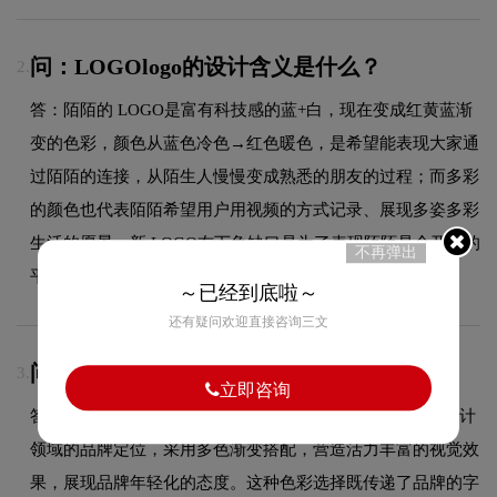
问：LOGOlogo的设计含义是什么？
2.
答：陌陌的 LOGO是富有科技感的蓝+白，现在变成红黄蓝渐
变的色彩，颜色从蓝色冷色→红色暖色，是希望能表现大家通
过陌陌的连接，从陌生人慢慢变成熟悉的朋友的过程；而多彩
的颜色也代表陌陌希望用户用视频的方式记录、展现多姿多彩
生活的愿景。新 LOGO右下角缺口是为了表现陌陌是个开放的
不再弹出
平台，欢迎大家来陌陌创造无限的可能性。
～已经到底啦～
还有疑问欢迎直接咨询三文
问：LOGOlogo采用什么颜色搭配？
3.
立即咨询
答：LOGO品牌整体使用的色彩方案充分契合了其在商标设计
领域的品牌定位，采用多色渐变搭配，营造活力丰富的视觉效
果，展现品牌年轻化的态度。这种色彩选择既传递了品牌的字