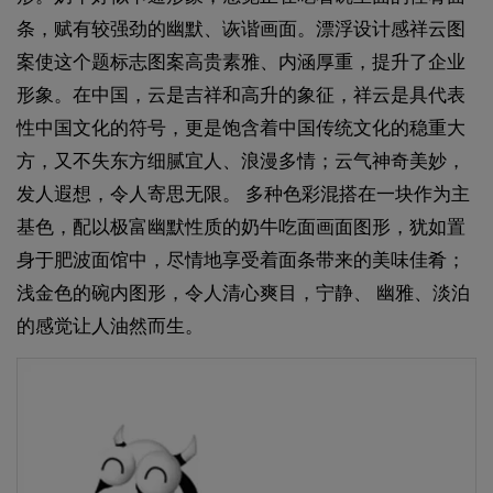
条，赋有较强劲的幽默、诙谐画面。漂浮设计感祥云图
案使这个题标志图案高贵素雅、内涵厚重，提升了企业
形象。在中国，云是吉祥和高升的象征，祥云是具代表
性中国文化的符号，更是饱含着中国传统文化的稳重大
方，又不失东方细腻宜人、浪漫多情；云气神奇美妙，
发人遐想，令人寄思无限。 多种色彩混搭在一块作为主
基色，配以极富幽默性质的奶牛吃面画面图形，犹如置
身于肥波面馆中，尽情地享受着面条带来的美味佳肴；
浅金色的碗内图形，令人清心爽目，宁静、 幽雅、淡泊
的感觉让人油然而生。