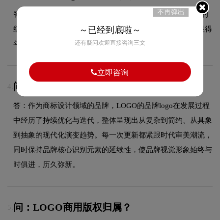
不再弹出
答：红牛品牌的英文名为"Red Bull"，品牌标志由两头相抵的
红牛和一个太阳组成，设计明快醒目，充满能量与力量，显得
～已经到底啦～
还有疑问欢迎直接咨询三文
斗志昂扬，活力四射，与产品功能诉求相类似。
立即咨询
问：LOGO品牌logo有过演变吗？
4.
答：作为商标设计领域的品牌，LOGO的品牌logo在发展过程
中经历了持续优化与迭代，整体呈现出从复杂到简约、从具象
到抽象的现代化演变趋势。每一次更新都紧跟时代审美潮流，
同时保持品牌核心识别元素的延续性，使品牌视觉形象始终与
时俱进，历久弥新。
问：LOGO商用版权归属？
5.