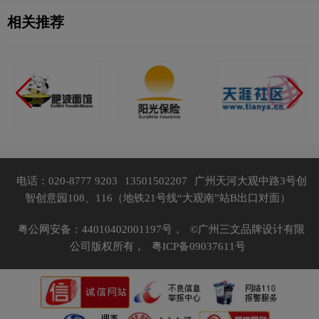
相关推荐
电话：020-8777 9203
13501502207
广州天河大观中路3号创
智创意园108、116（地铁21号线“大观南”站B出口对面）
粤公网安备：44010402001197号，
©广州三文品牌设计有限
公司版权所有，
粤ICP备09037611号