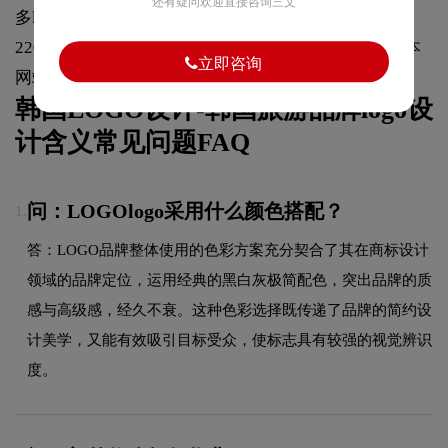
还有疑问欢迎直接咨询三文
多logo设计相关资讯，欢迎“手机/微信：135 0150
2207、189 2886 8550”联系我们，或者收藏或者关注本
立即咨询
网站
https://logo9.net
，我们会持续更新内容。
韩国LOGO设计-韩国旅游品牌logo设
计含义常见问题FAQ
问：LOGOlogo采用什么颜色搭配？
1.
答：LOGO品牌整体使用的色彩方案充分契合了其在商标设计
领域的品牌定位，运用经典的黑白灰极简配色，突出品牌的质
感与高级感，经久不衰。这种色彩选择既传递了品牌的简约设
计美学，又能有效吸引目标受众，使标志具有较强的视觉辨识
度。