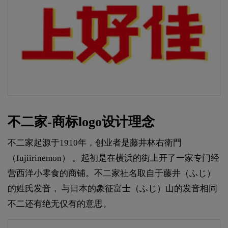
不二家-商标logo设计理念
不二家起源于1910年，创业者是藤井林右衛門
（fujiirinemon） 。起初是在横浜的街上开了一家专门经
营西洋小零食的商铺。不二家社名取自于藤井（ふじ）
的姓氏发音， 与日本的象征富士（ふじ）山的发音相同
不二还有绝无仅有的意思。