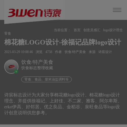
当前位置：
首页
创意灵感汇
logo设计理念
零食
棉花糖LOGO设计-徐福记品牌logo设计
2021-03-29 10:08:46
浏览
4758
作者
饮食/特产美食
来源
诗宸设计
饮食/特产美食
饮食标志整理收藏
v
零食、食品、柴米油盐调料等
诗宸标志设计为大家分享棉花糖logo设计、棉花糖logo设计
理念、并提供徐福记、上好佳、不二家、雅客、阿尔卑斯、
erko伊高、好邻居、优之良品、金稻谷、泉旺食品等logo设
计创意说明供您参考。