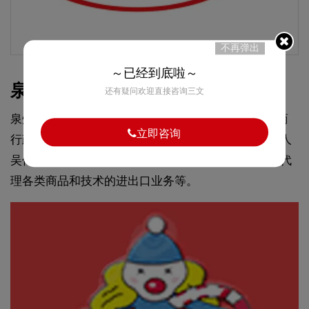
不再弹出
～已经到底啦～
泉旺食品-商标logo设计理念
还有疑问欢迎直接咨询三文
泉州泉旺食品有限公司于2003年5月15日在泉州市工商
立即咨询
行政管理局泉州台商投资区分局登记成立。法定代表人
吴伟冬，公司经营范围包括糖果的生产加工。自营和代
理各类商品和技术的进出口业务等。