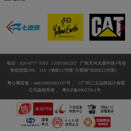
电话：020-8777 9203
13501502207
广州天河大观中路3号创
智创意园108、116（地铁21号线“大观南”站B出口对面）
粤公网安备：44010402001197号，
©广州三文品牌设计有限
公司版权所有，
粤ICP备09037611号