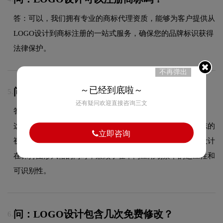
答：可以，我们拥有专业的商标代理资质，能够为客户提供从
LOGO设计到商标注册的一站式服务，确保您的品牌标识获得
法律保护。
不再弹出
～已经到底啦～
问：LOGOLOGO有什么独特之处？
5.
还有疑问欢迎直接咨询三文
答：LOGO品牌标志的最大特色在于boree宝人的设计运用，
这一视觉元素与品牌商标设计属性紧密结合，既增强了标志的
立即咨询
视觉冲击力和记忆度，也使品牌形象更加鲜明突出。整体设计
在保持图形风格的同时，兼顾了在不同应用场景下的适应性和
可识别性。
问：LOGO设计包含几次免费修改？
6.