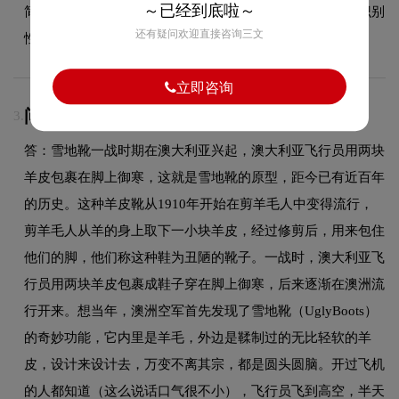
～已经到底啦～
简约风格的同时，兼顾了在不同应用场景下的适应性和可识别
还有疑问欢迎直接咨询三文
性。
立即咨询
问：LOGOlogo的设计含义是什么？
3.
答：雪地靴一战时期在澳大利亚兴起，澳大利亚飞行员用两块
羊皮包裹在脚上御寒，这就是雪地靴的原型，距今已有近百年
的历史。这种羊皮靴从1910年开始在剪羊毛人中变得流行，
剪羊毛人从羊的身上取下一小块羊皮，经过修剪后，用来包住
他们的脚，他们称这种鞋为丑陋的靴子。一战时，澳大利亚飞
行员用两块羊皮包裹成鞋子穿在脚上御寒，后来逐渐在澳洲流
行开来。想当年，澳洲空军首先发现了雪地靴（UglyBoots）
的奇妙功能，它内里是羊毛，外边是鞣制过的无比轻软的羊
皮，设计来设计去，万变不离其宗，都是圆头圆脑。开过飞机
的人都知道（这么说话口气很不小），飞行员飞到高空，半天