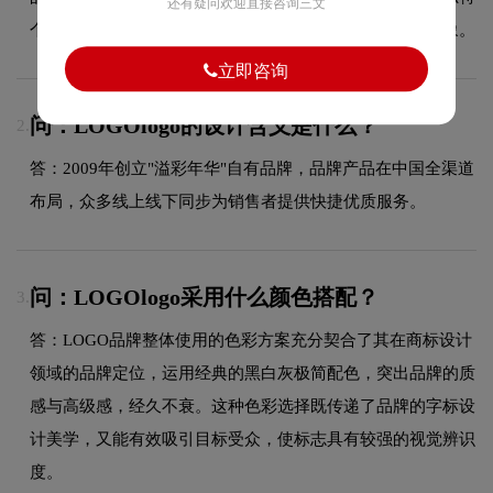
还有疑问欢迎直接咨询三文
个性，能够在众多竞品中脱颖而出，给消费者留下深刻印象。
立即咨询
问：LOGOlogo的设计含义是什么？
2.
答：2009年创立"溢彩年华"自有品牌，品牌产品在中国全渠道
布局，众多线上线下同步为销售者提供快捷优质服务。
问：LOGOlogo采用什么颜色搭配？
3.
答：LOGO品牌整体使用的色彩方案充分契合了其在商标设计
领域的品牌定位，运用经典的黑白灰极简配色，突出品牌的质
感与高级感，经久不衰。这种色彩选择既传递了品牌的字标设
计美学，又能有效吸引目标受众，使标志具有较强的视觉辨识
度。