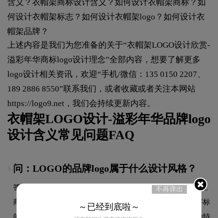
含义？衣帽架商标设计含义？如何设计衣帽架商标？如
何设计衣帽架标志？如何设计衣帽架logo？如何设计衣
帽架品牌？
上述内容是我们为您准备的关于“衣帽架LOGO设计欣赏-
溢彩年华商标logo设计理念”全部内容，想要了解更多
logo设计相关资讯，欢迎“手机/微信：135 0150 2207、
189 2886 8550”联系我们，或者收藏或者关注本网站
https://logo9.net
，我们会持续更新内容。
衣帽架LOGO设计-溢彩年华品牌logo
设计含义常见问题FAQ
问：LOGO的品牌logo属于什么设计风格？
1.
答：LOGO品牌logo整体呈现出字标的设计风格。这种风格在
不再弹出
商标设计领域具有较好的适用性，设计师在标志中融合了字标
～已经到底啦～
的核心手法，既符合行业的一般审美特征，又突出品牌的独特