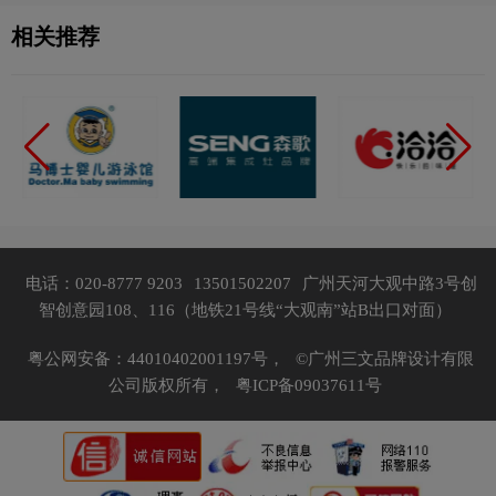
相关推荐
电话：020-8777 9203
13501502207
广州天河大观中路3号创
智创意园108、116（地铁21号线“大观南”站B出口对面）
粤公网安备：44010402001197号，
©广州三文品牌设计有限
公司版权所有，
粤ICP备09037611号