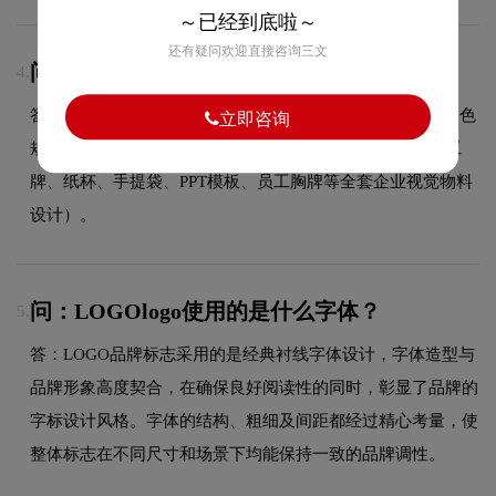
～已经到底啦～
还有疑问欢迎直接咨询三文
问：VI设计包含哪些物料？
4.
答：VI设计包含基础系统（LOGO规范、标准色规范、辅助色
立即咨询
规范、标准字体规范）和应用系统（名片、信封、信纸、工
牌、纸杯、手提袋、PPT模板、员工胸牌等全套企业视觉物料
设计）。
问：LOGOlogo使用的是什么字体？
5.
答：LOGO品牌标志采用的是经典衬线字体设计，字体造型与
品牌形象高度契合，在确保良好阅读性的同时，彰显了品牌的
字标设计风格。字体的结构、粗细及间距都经过精心考量，使
整体标志在不同尺寸和场景下均能保持一致的品牌调性。