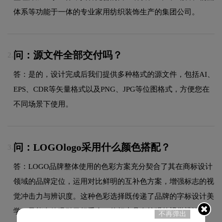
体系等功能于一体的专业家用纺织装饰生产的集团公司。
问：源文件全部交付吗？
2.
答：是的，设计完成后我们提供多种格式的源文件，包括AI、
EPS、CDR等矢量格式以及PNG、JPG等位图格式，方便您在
不同场景下使用。
问：LOGOlogo采用什么颜色搭配？
3.
答：LOGO品牌整体使用的色彩方案充分契合了其在商标设计
领域的品牌定位，运用对比鲜明的互补色方案，增强标志的视
觉冲击力与辨识度。这种色彩选择既传递了品牌的字标设计美
学，又能有效吸引目标受众，使标志具有较强的视觉辨识度。
不再弹出