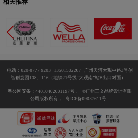
相关推荐
电话：020-8777 9203
13501502207
广州天河大观中路3号创
智创意园108、116（地铁21号线“大观南”站B出口对面）
粤公网安备：44010402001197号，
©广州三文品牌设计有限
公司版权所有，
粤ICP备09037611号