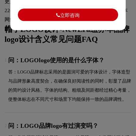
更多logo设计相关资讯，欢迎“手机/微信：135 0150
2207、189 2886 8550”联系我们，或者收藏或者关注本
立即咨询
网站
https://logo9.net
，我们会持续更新内容。
帽子LOGO设计-NewEra纽亦华品牌
logo设计含义常见问题FAQ
问：LOGOlogo使用的是什么字体？
1.
答：LOGO品牌标志采用的是圆润可爱的字体设计，字体造型
与品牌形象高度契合，在确保良好阅读性的同时，彰显了品牌
的简约设计风格。字体的结构、粗细及间距都经过精心考量，
使整体标志在不同尺寸和场景下均能保持一致的品牌调性。
问：LOGO品牌logo有过演变吗？
2.