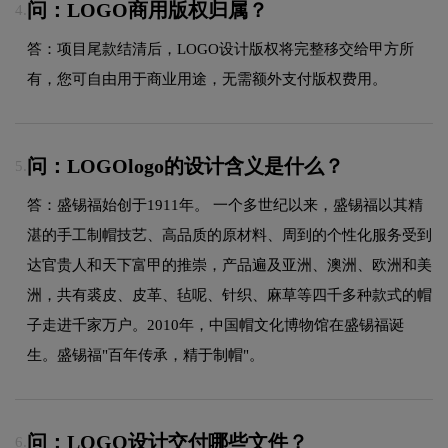
问：LOGO商用版权归属？
4.
答：项目尾款结清后，LOGO设计版权将完整移交给甲方所
有，您可自由用于商业用途，无需额外支付版权费用。
问：LOGOlogo的设计含义是什么？
5.
答：盛锡福始创于1911年。 一个多世纪以来，盛锡福以其精
湛的手工制帽技艺、高品质的原材料、周到的个性化服务受到
达官贵人和天下富甲的推崇，产品遍及亚洲、澳洲、欧洲和美
洲，共有裘皮、皮革、毡呢、针织、麻草等四千多种款式的帽
子走进千家万户。2010年，中国帽文化博物馆在盛锡福诞
生。盛锡福"百年传承，精于制帽"。
问：LOGO设计交付哪些文件？
6.