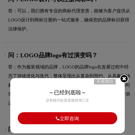
答：可以，我们拥有专业的商标代理资质，能够为客户提供从
LOGO设计到商标注册的一站式服务，确保您的品牌标识获得
法律保护。
问：LOGO品牌logo有过演变吗？
2.
答：作为服装领域的品牌，LOGO的品牌logo在发展过程中经
历了持续优化与迭代，整体呈现出从复杂到简约、从具象到抽
不再弹出
象的现代化演变趋势。每一次更新都紧跟时代审美潮流，同时
～已经到底啦～
保持品牌核心识别元素的延续性，使品牌视觉形象始终与时俱
还有疑问欢迎直接咨询三文
进，历久弥新。
立即咨询
问：LOGOlogo使用的是什么字体？
3.