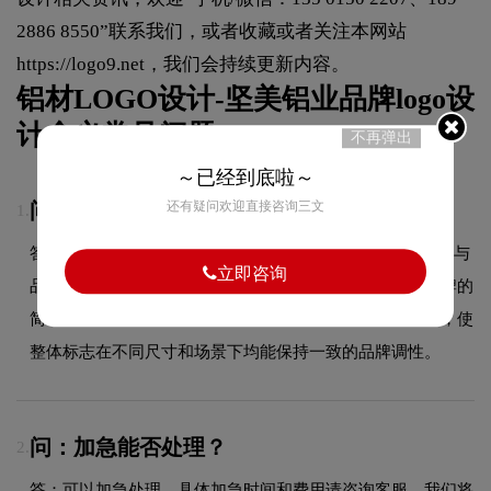
2886 8550”联系我们，或者收藏或者关注本网站
https://logo9.net
，我们会持续更新内容。
铝材LOGO设计-坚美铝业品牌logo设
计含义常见问题FAQ
不再弹出
～已经到底啦～
还有疑问欢迎直接咨询三文
问：LOGOlogo使用的是什么字体？
1.
答：LOGO品牌标志采用的是专属定制字体设计，字体造型与
立即咨询
品牌形象高度契合，在确保良好阅读性的同时，彰显了品牌的
简约设计风格。字体的结构、粗细及间距都经过精心考量，使
整体标志在不同尺寸和场景下均能保持一致的品牌调性。
问：加急能否处理？
2.
答：可以加急处理，具体加急时间和费用请咨询客服，我们将