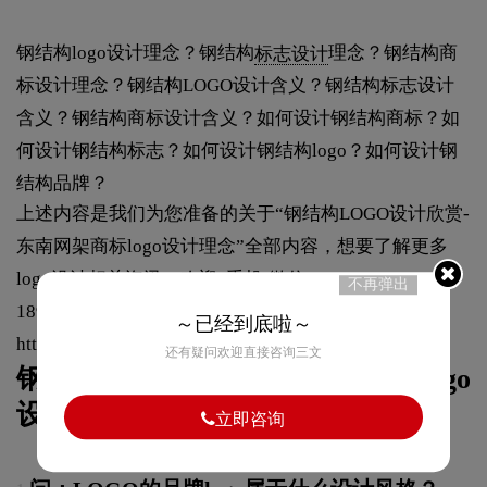
钢结构logo设计理念？钢结构
标志设计
理念？钢结构商
标设计理念？钢结构LOGO设计含义？钢结构标志设计
含义？钢结构商标设计含义？如何设计钢结构商标？如
何设计钢结构标志？如何设计钢结构logo？如何设计钢
结构品牌？
上述内容是我们为您准备的关于“钢结构LOGO设计欣赏-
东南网架商标logo设计理念”全部内容，想要了解更多
logo设计相关资讯，欢迎“手机/微信：135 0150 2207、
不再弹出
189 2886 8550”联系我们，或者收藏或者关注本网站
～已经到底啦～
https://logo9.net
，我们会持续更新内容。
还有疑问欢迎直接咨询三文
钢结构LOGO设计-东南网架品牌logo
设计含义常见问题FAQ
立即咨询