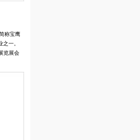
(简称宝鹰
业之一。
展览展会