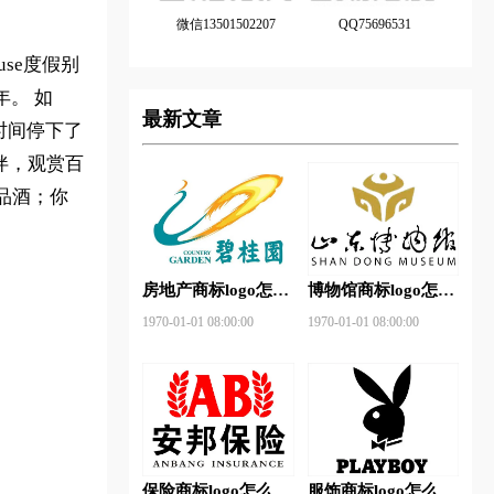
微信13501502207
QQ75696531
use度假别
年。 如
最新文章
时间停下了
伴，观赏百
品酒；你
房地产商标logo怎么
博物馆商标logo怎么
做？碧桂园-和裕房
做？山东省博物馆-
1970-01-01 08:00:00
1970-01-01 08:00:00
地品牌logo设计
首都博物馆品牌logo
设计
保险商标logo怎么
服饰商标logo怎么