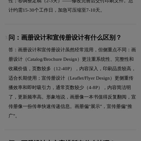
性；⑥调整定稿（2-3天）——修改完善后交付印刷文件。总
计约需15-30个工作日，加急可压缩至7-10天。
问：画册设计和宣传册设计有什么区别？
3.
答：画册设计和宣传册设计虽然经常混用，但侧重点不同：画
册设计（Catalog/Brochure Design）更注重系统性、完整性和
收藏价值，页数较多（12-40P），内容深入，印刷品质较高，
适合长期使用；宣传册设计（Leaflet/Flyer Design）更侧重传
播效率和即时吸引力，通常页数较少（4-8P），内容简洁明
了，更新频率高。形象地说，画册像一本书值得反复翻阅，宣
传册像一份传单快速传递信息。画册偏"展示"，宣传册偏"推
广"。