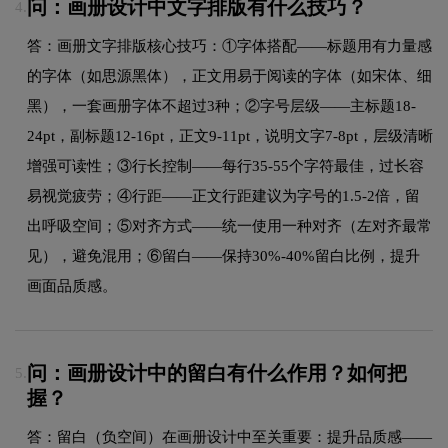
问：画册设计中文字排版有什么技巧？
4.
答：画册文字排版核心技巧：①字体搭配——标题用有力量感
的字体（如思源黑体），正文用易于阅读的字体（如宋体、细
黑），一套画册字体不超过3种；②字号层级——主标题18-
24pt，副标题12-16pt，正文9-11pt，说明文字7-8pt，层级清晰
增强可读性；③行长控制——每行35-55个字符最佳，过长容
易视觉疲劳；④行距——正文行距建议为字号的1.5-2倍，留
出呼吸空间；⑤对齐方式——统一使用一种对齐（左对齐最常
见），避免混用；⑥留白——保持30%-40%留白比例，提升
画面品质感。
问：画册设计中的留白有什么作用？如何把
5.
握？
答：留白（负空间）在画册设计中至关重要：提升品质感——