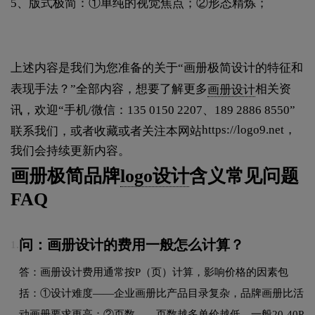
5、版式极简：①单纯的视觉焦点；②形态精炼；
上述内容是我们为您准备的关于“画册极简设计的特征和
表现手法？”全部内容，想要了解更多
画册设计
相关资
讯，欢迎“手机/微信：135 0150 2207、189 2886 8550”
https://logo9.net
，
联系我们，或者收藏或者关注本网站
我们会持续更新内容。
画册极简品牌
logo设计
含义常见问题
FAQ
问：画册设计的费用一般怎么计算？
1.
答：画册设计费用通常按P（页）计算，影响价格的因素包
括：①设计难度——企业画册比产品目录复杂，品牌画册比活
动画册要求更高；②页数——页数越多单价越低，一般20-40P