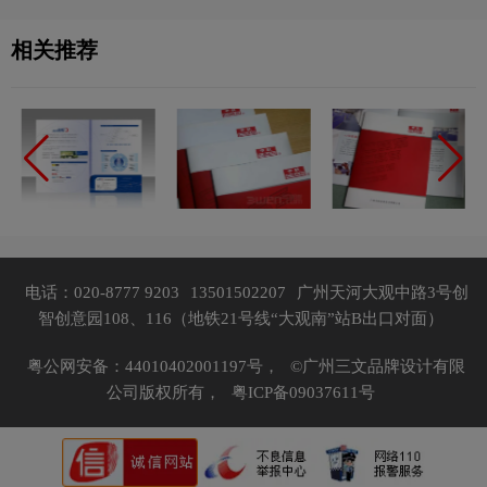
相关推荐
电话：020-8777 9203
13501502207
广州天河大观中路3号创
智创意园108、116（地铁21号线“大观南”站B出口对面）
粤公网安备：44010402001197号，
©广州三文品牌设计有限
公司版权所有，
粤ICP备09037611号