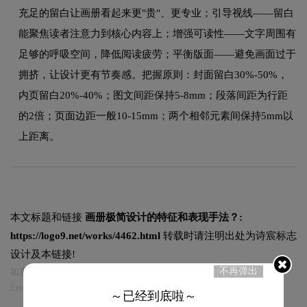
充足的留白让画册看起来更"贵"、更专业；引导视线——留白
能聚焦读者注意力到核心内容上；增强可读性——文字周围有
足够的呼吸空间，降低阅读疲劳；平衡版面——避免画面过于
拥挤，让设计更有节奏感。把握原则：封面留白30%-50%，
内页留白20%-40%；图文间距保持5-8mm；段落间距为行距
的2倍；页面边距一般10-15mm；两个相邻元素间保持5mm以
上距离。
本文标题和链接
画册极简设计的特征和表现手法？:
https://logo9.net/works/4462.html
转载时请注明出处为诗宸标志
设计及本链接!
不再弹出
如有内容侵犯您的合法权益，请及时与我们联系
Email:75696531@qq.com，我们将第一时间安排删除。
～已经到底啦～