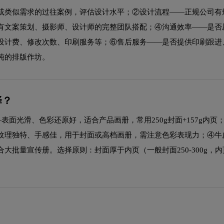
或类似需求的过往案例，评估设计水平；②设计流程——正规公司有
有文案策划、摄影师、设计师的完整团队搭配；④沟通效率——是否
设计费、修改次数、印刷服务等；⑥售后服务——是否提供印刷跟进
纯的排版作坊。
择？
—表面光滑、色彩还原好，适合产品画册，常用250g封面+157g内页
纹理独特、手感佳，用于封面或高档画册，需注意色彩表现力；④牛
量宣传册。选择原则：封面厚于内页（一般封面250-300g，内页