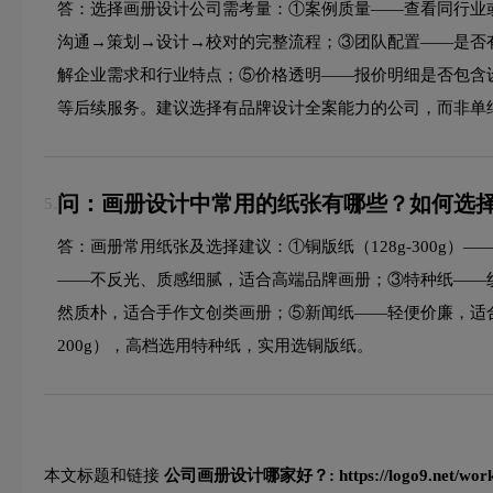
答：选择画册设计公司需考量：①案例质量——查看同行业
沟通→策划→设计→校对的完整流程；③团队配置——是否
解企业需求和行业特点；⑤价格透明——报价明细是否包含
等后续服务。建议选择有品牌设计全案能力的公司，而非单
问：画册设计中常用的纸张有哪些？如何选
5.
答：画册常用纸张及选择建议：①铜版纸（128g-300g）—
——不反光、质感细腻，适合高端品牌画册；③特种纸——
然质朴，适合手作文创类画册；⑤新闻纸——轻便价廉，适合大批
200g），高档选用特种纸，实用选铜版纸。
本文标题和链接
公司画册设计哪家好？:
https://logo9.net/wor