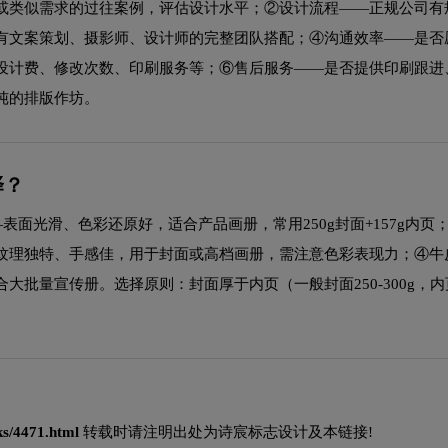
或类似需求的过往案例，评估设计水平；②设计流程——正规公司有
有文案策划、摄影师、设计师的完整团队搭配；④沟通效率——是否
设计费、修改次数、印刷服务等；⑥售后服务——是否提供印刷跟进
纯的排版作坊。
择？
—表面光滑、色彩还原好，适合产品画册，常用250g封面+157g内页
纹理独特、手感佳，用于封面或高档画册，需注意色彩表现力；④牛
量宣传册。选择原则：封面厚于内页（一般封面250-300g，内页
ks/4471.html
转载时请注明出处为诗宸标志设计及本链接!