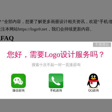
”全部内容，想要了解更多画册设计相关资讯，欢迎“手机/微
者关注本网站
https://logo9.net
，我们会持续更新内容。
FAQ
不再弹出
您好，需要Logo设计服务吗？
择？
—表面光滑、色彩还原好，适合产品画册，常用250g封面+157g内页
搜索十次不如一对一直接咨询
纹理独特、手感佳，用于封面或高档画册，需注意色彩表现力；④牛
量宣传册。选择原则：封面厚于内页（一般封面250-300g，内页
微信咨询
手机咨询
QQ咨询