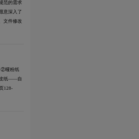
规范的需求
愿意深入了
、文件修改
；②哑粉纸
皮纸——自
128-