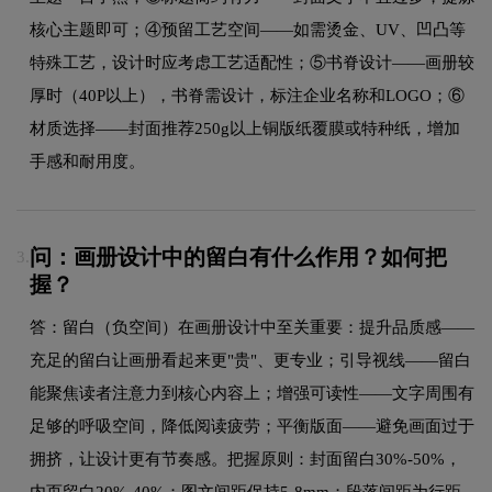
核心主题即可；④预留工艺空间——如需烫金、UV、凹凸等
特殊工艺，设计时应考虑工艺适配性；⑤书脊设计——画册较
厚时（40P以上），书脊需设计，标注企业名称和LOGO；⑥
材质选择——封面推荐250g以上铜版纸覆膜或特种纸，增加
手感和耐用度。
问：画册设计中的留白有什么作用？如何把
3.
握？
答：留白（负空间）在画册设计中至关重要：提升品质感——
充足的留白让画册看起来更"贵"、更专业；引导视线——留白
能聚焦读者注意力到核心内容上；增强可读性——文字周围有
足够的呼吸空间，降低阅读疲劳；平衡版面——避免画面过于
拥挤，让设计更有节奏感。把握原则：封面留白30%-50%，
内页留白20%-40%；图文间距保持5-8mm；段落间距为行距