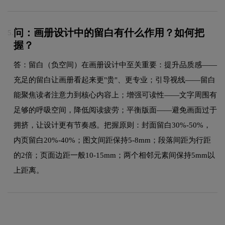
问：画册设计中的留白有什么作用？如何把
5.
握？
答：留白（负空间）在画册设计中至关重要：提升品质感——
充足的留白让画册看起来更"贵"、更专业；引导视线——留白
能聚焦读者注意力到核心内容上；增强可读性——文字周围有
足够的呼吸空间，降低阅读疲劳；平衡版面——避免画面过于
拥挤，让设计更有节奏感。把握原则：封面留白30%-50%，
内页留白20%-40%；图文间距保持5-8mm；段落间距为行距
的2倍；页面边距一般10-15mm；两个相邻元素间保持5mm以
上距离。