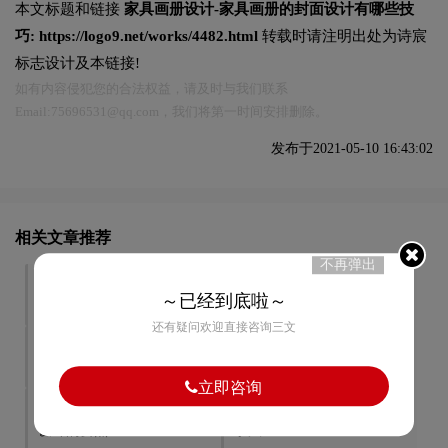
本文标题和链接
家具画册设计-家具画册的封面设计有哪些技
巧:
https://logo9.net/works/4482.html
转载时请注明出处为诗宸
标志设计及本链接!
如有内容侵犯您的合法权益，请及时与我们联系
Email:75696531@qq.com，我们将第一时间安排删除。
发布于2021-05-10 16:43:02
相关文章推荐
不再弹出
画册设计印刷中的“p”是什么
画册封面设计几种技巧？
～已经到底啦～
意思？
还有疑问欢迎直接咨询三文
画册设计的规范有那些?
餐饮画册设计-餐饮画册设计
的三个考虑要素
立即咨询
服装画册设计-服装行业画册
画册极简设计的特征和表现
设计的要点？
手法？