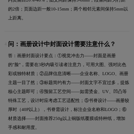
的2倍；页面边距一般10-15mm；两个相邻元素间保持5mm以
上距离。
问：画册设计中封面设计需要注意什么？
4.
答：画册封面设计要点：①视觉冲击力——封面是画册
的"脸"，需要在3秒内吸引读者注意力，可用大图、强对比色
彩或独特材质；②品牌信息清晰——企业名称、LOGO、画册
主题一目了然；③标题简约有力——封面文字不宜过多，提炼
核心主题即可；④预留工艺空间——如需烫金、UV、凹凸等
特殊工艺，设计时应考虑工艺适配性；⑤书脊设计——画册较
厚时（40P以上），书脊需设计，标注企业名称和LOGO；⑥
材质选择——封面推荐250g以上铜版纸覆膜或特种纸，增加
手感和耐用度。