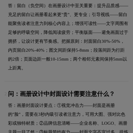
答：留白（负空间）在画册设计中至关重要：提升品质感——
充足的留白让画册看起来更"贵"、更专业；引导视线——留白
能聚焦读者注意力到核心内容上；增强可读性——文字周围有
足够的呼吸空间，降低阅读疲劳；平衡版面——避免画面过于
拥挤，让设计更有节奏感。把握原则：封面留白30%-50%，
内页留白20%-40%；图文间距保持5-8mm；段落间距为行距
的2倍；页面边距一般10-15mm；两个相邻元素间保持5mm以
上距离。
问：画册设计中封面设计需要注意什么？
2.
答：画册封面设计要点：①视觉冲击力——封面是画册
的"脸"，需要在3秒内吸引读者注意力，可用大图、强对比色
彩或独特材质；②品牌信息清晰——企业名称、LOGO、画册
主题一目了然；③标题简约有力——封面文字不宜过多，提炼