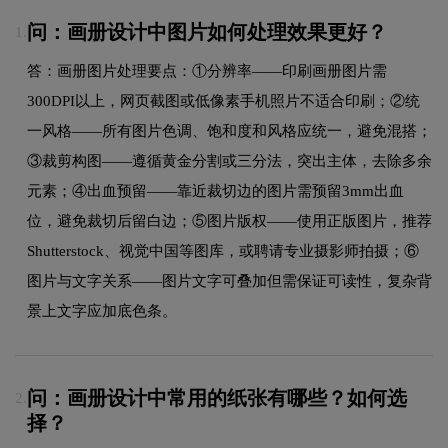
问：画册设计中图片如何处理效果更好？
1.
答：画册图片处理要点：①分辨率——印刷画册图片需
300DPI以上，网页截图或低像素手机照片不适合印刷；②统
一风格——所有图片色调、饱和度和风格应统一，避免混搭；
③裁剪构图——遵循黄金分割或三分法，突出主体，去除多余
元素；④出血预留——靠近裁切边的图片需预留3mm出血
位，避免裁切后留白边；⑤图片版权——使用正版图片，推荐
Shutterstock、视觉中国等图库，或聘请专业摄影师拍摄；⑥
图片与文字关系——图片文字可叠加但需保证可读性，复杂背
景上文字应加底色条。
问：画册设计中常用的纸张有哪些？如何选
2.
择？