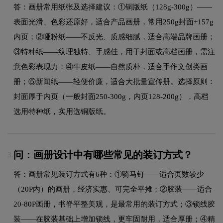
答：画册常用纸张及选择建议：①铜版纸（128g-300g）——
表面光滑、色彩还原好，适合产品画册，常用250g封面+157g
内页；②哑粉纸——不反光、质感细腻，适合高端品牌画册；
③特种纸——纹理独特、手感佳，用于封面或高档画册，需注
意色彩表现力；④牛皮纸——自然质朴，适合手作文创类画
册；⑤新闻纸——轻便价廉，适合大批量宣传册。选择原则：
封面厚于内页（一般封面250-300g，内页128-200g），高档
选用特种纸，实用选铜版纸。
问：画册设计中有哪些常见的装订方式？
3.
答：画册常见装订方式有6种：①骑马钉——适合页数较少
（20P内）的画册，经济实惠、可完全平摊；②胶装——适合
20-80P画册，书脊平整美观，是最常用的装订方式；③锁线胶
装——在胶装基础上增加锁线，更牢固耐用，适合厚册；④精