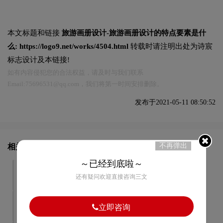
本文标题和链接
旅游画册设计-旅游画册设计的特点要素是什
么:
https://logo9.net/works/4504.html
转载时请注明出处为诗宸
标志设计及本链接!
如有内容侵犯您的合法权益，请及时与我们联系
Email:75696531@qq.com，我们将第一时间安排删除。
发布于2021-05-11 08:50:52
不再弹出
相关文章推荐
～已经到底啦～
做企业品牌画册设计的意义
蛋糕店画册设计的特点有哪
还有疑问欢迎直接咨询三文
和作用是什么
些？
如何才算做好一本完整画册
企业画册设计包含了那些内
立即咨询
设计？
容？