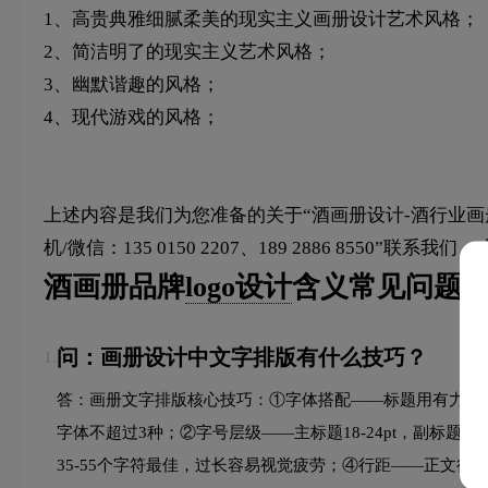
1、高贵典雅细腻柔美的现实主义画册设计艺术风格；
2、简洁明了的现实主义艺术风格；
3、幽默谐趣的风格；
4、现代游戏的风格；
上述内容是我们为您准备的关于“酒画册设计-酒行业
机/微信：135 0150 2207、189 2886 8550”联
酒画册品牌
logo设计
含义常见问题F
问：画册设计中文字排版有什么技巧？
1.
答：画册文字排版核心技巧：①字体搭配——标题用有力量
字体不超过3种；②字号层级——主标题18-24pt，副标题12-
35-55个字符最佳，过长容易视觉疲劳；④行距——正文行