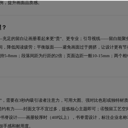
比例，提升画面品质感。
握？
—充足的留白让画册看起来更"贵"、更专业；引导视线——留白能聚
间，降低阅读疲劳；平衡版面——避免画面过于拥挤，让设计更有节
保持5-8mm；段落间距为行距的2倍；页面边距一般10-15mm；两个
"，需要在3秒内吸引读者注意力，可用大图、强对比色彩或独特材
题简约有力——封面文字不宜过多，提炼核心主题即可；④预留工艺空
书脊设计——画册较厚时（40P以上），书脊需设计，标注企业名称和
增加手感和耐用度。