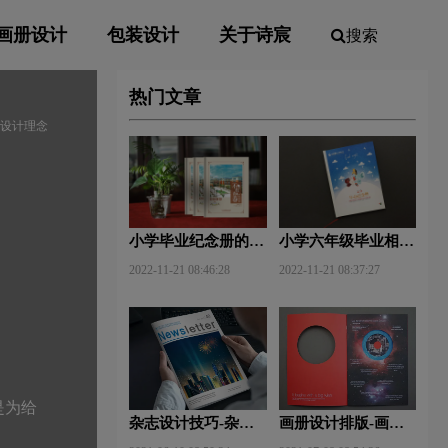
画册设计
包装设计
关于诗宸
搜索
热门文章
册设计理念
小学毕业纪念册的卷
小学六年级毕业相册
首语和卷尾语
制作方法
2022-11-21 08:46:28
2022-11-21 08:37:27
是为给
杂志设计技巧-杂志
画册设计排版-画册
排版设计技巧及表现
设计中图文排版？