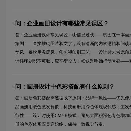
问：企业画册设计有哪些常见误区？
4.
答：企业画册设计常见误区：①信息过载——试图在一本画
策划——直接堆砌图片和文字，没有清晰的内容逻辑和阅读
简风、餐饮用温暖风；④忽视印刷工艺——设计时未考虑印
计轻印刷都不可取，应平衡投入；⑥缺乏明确行动号召——
问：画册设计中色彩搭配有什么原则？
5.
答：画册色彩搭配需遵循以下原则：品牌一致性——优先使
品画册用暖色激发食欲，科技画册用冷色体现现代感；主次分明—
行性——设计时使用CMYK模式，避免大面积深色专色增加
册的色彩体系应贯穿始终，保持一致视觉节奏。