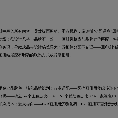
册中塞入所有内容，导致版面拥挤、重点模糊，应遵循"少即是多"原
动线；③设计风格与品牌不一致——画册风格应与品牌定位匹配，科
刷实现，导致成品与设计稿差异大；⑤预算分配不合理——重印刷轻
画册结尾应有明确的联系方式或行动指引。
用企业品牌色，强化品牌识别；行业适配——医疗画册用蓝绿传递专
—确立1-2个主色占比60%，2-3个辅助色占比30%，点缀色10
印刷成本；受众导向——B2B画册用沉稳色调，B2C画册可更活泼大