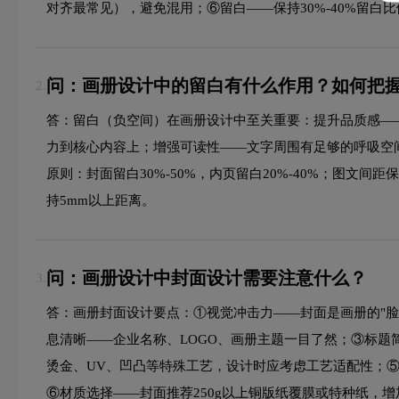
对齐最常见），避免混用；⑥留白——保持30%-40%留白
问：画册设计中的留白有什么作用？如何把
2.
答：留白（负空间）在画册设计中至关重要：提升品质感—
力到核心内容上；增强可读性——文字周围有足够的呼吸空
原则：封面留白30%-50%，内页留白20%-40%；图文间距
持5mm以上距离。
问：画册设计中封面设计需要注意什么？
3.
答：画册封面设计要点：①视觉冲击力——封面是画册的"脸
息清晰——企业名称、LOGO、画册主题一目了然；③标
烫金、UV、凹凸等特殊工艺，设计时应考虑工艺适配性；⑤
⑥材质选择——封面推荐250g以上铜版纸覆膜或特种纸，