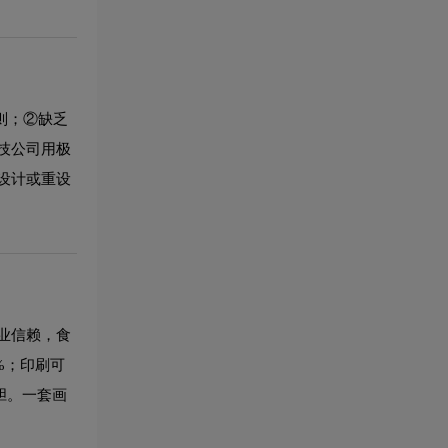
则；②缺乏
技公司用极
设计或重设
业信赖，食
%；印刷可
胆。一套画