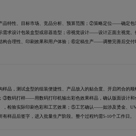
产品特性、目标市场、竞品分析、预算范围；②策略定位——确定包
示需求设计包装盒型或容器造型；④视觉设计——设计正面主视觉、
结构合理性、印刷效果和用户体验；⑥定稿生产——调整完善后交付
构样品，测试盒型的组装便捷性、产品放入的贴合度、开启闭合的顺
；③数码打样——用数码打印机输出彩色效果样品，确认版面设计和
），检验实际印刷色彩和工艺效果；⑤工艺确认——如涉及烫金、U
有样品后签字，进入批量生产阶段。整个过程约需5-10个工作日。