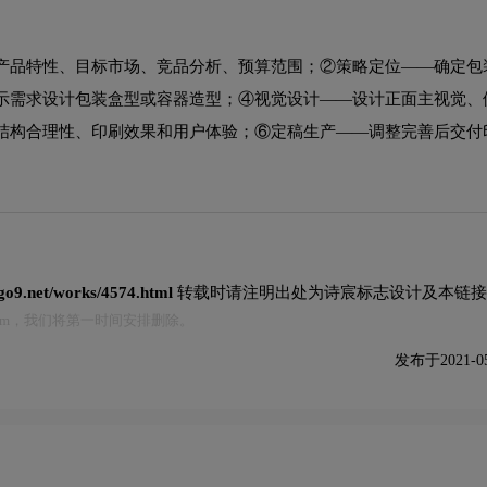
产品特性、目标市场、竞品分析、预算范围；②策略定位——确定包
示需求设计包装盒型或容器造型；④视觉设计——设计正面主视觉、
结构合理性、印刷效果和用户体验；⑥定稿生产——调整完善后交付
ogo9.net/works/4574.html
转载时请注明出处为诗宸标志设计及本链接
.com，我们将第一时间安排删除。
发布于2021-05-