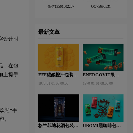
微信13501502207
QQ75696531
最新文章
字设计时
品，在包
加上提手
EFF碳酸橙汁包装设
ENERGOVIT果冻
计欣赏
包装设计赏析
1970-01-01 08:00:00
1970-01-01 08:00:00
欢迎“手
容。
格兰菲迪花酒包装设
UBOMI黑咖啡包装
计赏析
设计赏析