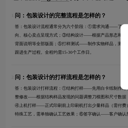
问：包装设计的完整流程是怎样的？
1.
答：包装设计流程通常分为六个阶段：①需求沟通——了解
向、核心卖点呈现方式；③结构设计——根据产品形态和展
背面说明等全部版面；⑤打样测试——制作实物样品，测试
跟进生产过程。全程约需15-30个工作日。
问：包装设计的打样流程是怎样的？
2.
答：包装设计打样流程：①结构打样——先用白卡纸制作结
整修改——根据结构样品发现的问题调整刀模图和尺寸数据
④上机打样——正式印刷前上印刷机打出少量样品（需付费
特殊工艺，需单独确认工艺效果；⑥签字确认——客户确认所