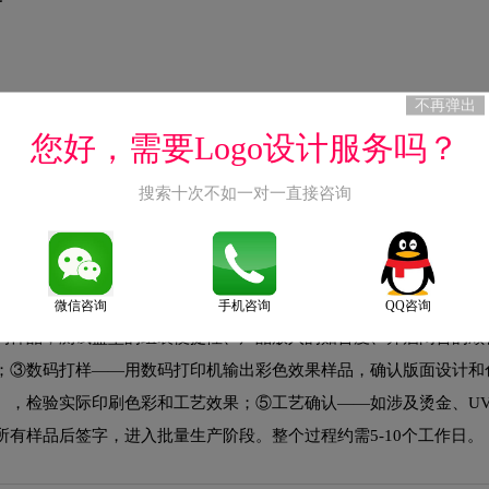
产品特性、目标市场、竞品分析、预算范围；②策略定位——确定包
不再弹出
示需求设计包装盒型或容器造型；④视觉设计——设计正面主视觉、
您好，需要Logo设计服务吗？
结构合理性、印刷效果和用户体验；⑥定稿生产——调整完善后交付
搜索十次不如一对一直接咨询
微信咨询
手机咨询
QQ咨询
构样品，测试盒型的组装便捷性、产品放入的贴合度、开启闭合的顺
；③数码打样——用数码打印机输出彩色效果样品，确认版面设计和
），检验实际印刷色彩和工艺效果；⑤工艺确认——如涉及烫金、U
有样品后签字，进入批量生产阶段。整个过程约需5-10个工作日。