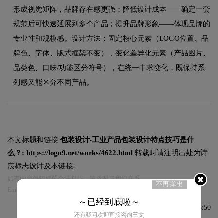
形成视觉矩阵，品牌存在感更强；降低设计成本——确定一套
规范后可快速延展到多个产品；提升品牌形象——体现品牌的
专业性和规模感。设计方法：固定核心元素（LOGO位置、品
牌色、字体、版式框架不变），变化差异化元素（产品图片、
品类色、口味/功能区分符号），在统一中求变化，既保持系
列感又能区分不同产品。
本文标题和链接
包装设计-工业产品包装设计特点技巧是什
么？:
https://logo9.net/works/4622.html
转载时请注明出处为诗
宸标志设计及本链接!
如有内容侵犯您的合法权益，请及时与我们联系
不再弹出
Email:75696531@qq.com，我们将第一时间安排删除。
～已经到底啦～
发布于2021-05-18 11:38:50
还有疑问欢迎直接咨询三文