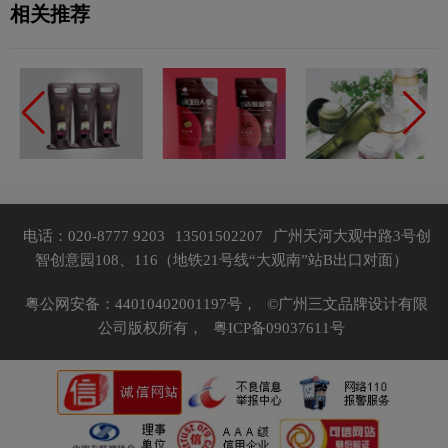
相关推荐
电话：020-8777 9203
13501502207
广州天河大观中路3号创
智创意园108、116（地铁21号线“大观南”站B出口对面）
粤公网安备：44010402001197号，
©广州三文品牌设计有限
公司版权所有，
粤ICP备09037611号