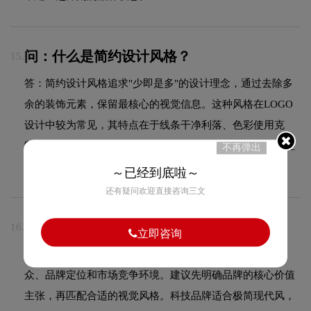
问：什么是简约设计风格？
15.
答：简约设计风格追求"少即是多"的设计理念，通过去除多
余的装饰元素，保留最核心的视觉信息。这种风格在LOGO
设计中较为常见，其特点在于线条干净利落、色彩使用克
制，使品牌标志在各种应用场景下都能保持良好的可识别性
不再弹出
和适应性。
～已经到底啦～
还有疑问欢迎直接咨询三文
问：如何选择适合自己的LOGO设计风格？
16.
立即咨询
答：选择LOGO设计风格需要综合考虑行业属性、目标受
众、品牌定位和市场竞争环境。建议先明确品牌的核心价值
主张，再匹配合适的视觉风格。科技品牌适合极简现代风，