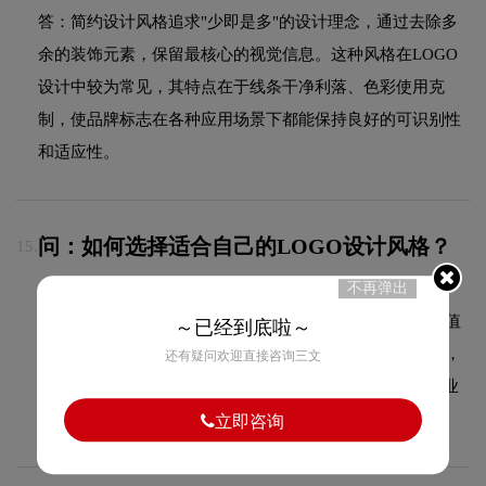
答：简约设计风格追求"少即是多"的设计理念，通过去除多
余的装饰元素，保留最核心的视觉信息。这种风格在LOGO
设计中较为常见，其特点在于线条干净利落、色彩使用克
制，使品牌标志在各种应用场景下都能保持良好的可识别性
和适应性。
问：如何选择适合自己的LOGO设计风格？
15.
不再弹出
答：选择LOGO设计风格需要综合考虑行业属性、目标受
众、品牌定位和市场竞争环境。建议先明确品牌的核心价值
～已经到底啦～
主张，再匹配合适的视觉风格。科技品牌适合极简现代风，
还有疑问欢迎直接咨询三文
餐饮品牌适合国潮或手绘风，儿童品牌适合卡通IP风。专业
设计团队会根据您的品牌特点提供风格建议和设计方向。
立即咨询