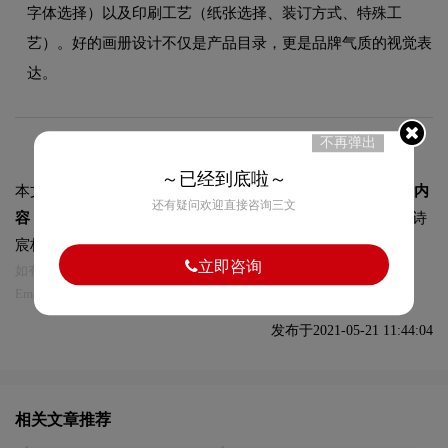
字体选择）以及印刷工艺（纸张选择、装订方式、特殊工
艺）。好的画册设计不仅是产品目录，更是品牌气质的视觉表
达。
不再弹出
～已经到底啦～
本文标题和链接
画册设计-企业画册是如何设计的？包含那些内
还有疑问欢迎直接咨询三文
容？:
https://logo9.net/works/4645.html
转载时请注明出处为诗
宸标志设计及本链接!
立即咨询
如有内容侵犯您的合法权益，请及时与我们联系
Email:75696531@qq.com，我们将第一时间安排删除。
发布于2021-05-21 11:44:04
相关文章推荐