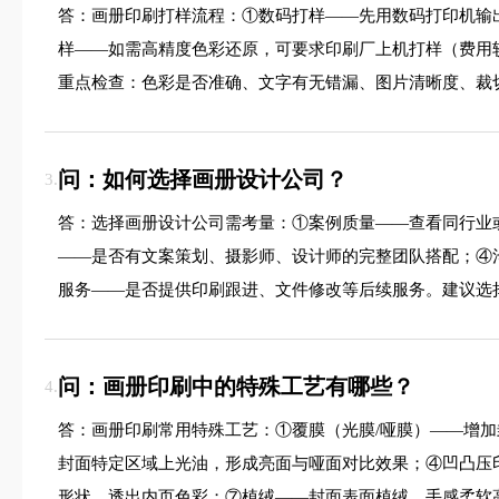
答：画册印刷打样流程：①数码打样——先用数码打印机输
样——如需高精度色彩还原，可要求印刷厂上机打样（费用
重点检查：色彩是否准确、文字有无错漏、图片清晰度、裁
问：如何选择画册设计公司？
3.
答：选择画册设计公司需考量：①案例质量——查看同行业
——是否有文案策划、摄影师、设计师的完整团队搭配；④
服务——是否提供印刷跟进、文件修改等后续服务。建议选
问：画册印刷中的特殊工艺有哪些？
4.
答：画册印刷常用特殊工艺：①覆膜（光膜/哑膜）——增加
封面特定区域上光油，形成亮面与哑面对比效果；④凹凸压
形状，透出内页色彩；⑦植绒——封面表面植绒，手感柔软高