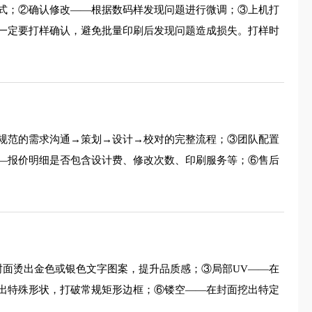
式；②确认修改——根据数码样发现问题进行微调；③上机打
一定要打样确认，避免批量印刷后发现问题造成损失。打样时
规范的需求沟通→策划→设计→校对的完整流程；③团队配置
—报价明细是否包含设计费、修改次数、印刷服务等；⑥售后
封面烫出金色或银色文字图案，提升品质感；③局部UV——在
出特殊形状，打破常规矩形边框；⑥镂空——在封面挖出特定