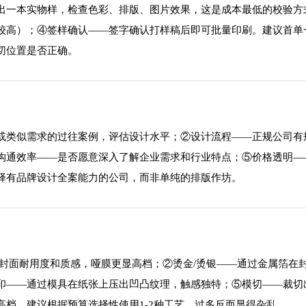
出一本实物样，检查色彩、排版、图片效果，这是成本最低的校验方
较高）；④签样确认——签字确认打样稿后即可批量印刷。建议首单
切位置是否正确。
或类似需求的过往案例，评估设计水平；②设计流程——正规公司有
沟通效率——是否愿意深入了解企业需求和行业特点；⑤价格透明—
择有品牌设计全案能力的公司，而非单纯的排版作坊。
封面耐用度和质感，哑膜更显高档；②烫金/烫银——通过金属箔在
印——通过模具在纸张上压出凹凸纹理，触感独特；⑤模切——裁切
档。建议根据预算选择性使用1-2种工艺，过多反而显得杂乱。