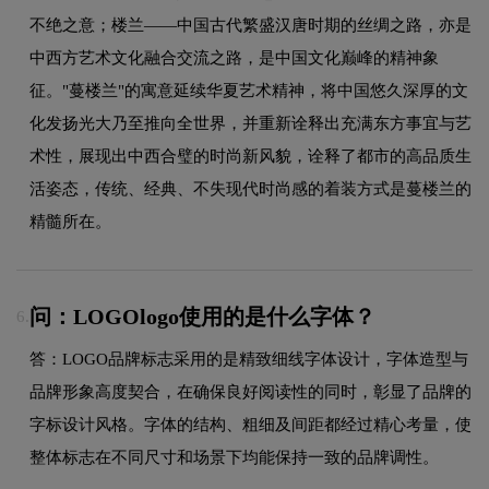
不绝之意；楼兰——中国古代繁盛汉唐时期的丝绸之路，亦是
中西方艺术文化融合交流之路，是中国文化巅峰的精神象
征。"蔓楼兰"的寓意延续华夏艺术精神，将中国悠久深厚的文
化发扬光大乃至推向全世界，并重新诠释出充满东方事宜与艺
术性，展现出中西合璧的时尚新风貌，诠释了都市的高品质生
活姿态，传统、经典、不失现代时尚感的着装方式是蔓楼兰的
精髓所在。
问：LOGOlogo使用的是什么字体？
6.
答：LOGO品牌标志采用的是精致细线字体设计，字体造型与
品牌形象高度契合，在确保良好阅读性的同时，彰显了品牌的
字标设计风格。字体的结构、粗细及间距都经过精心考量，使
整体标志在不同尺寸和场景下均能保持一致的品牌调性。