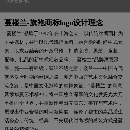
明供您参考。
蔓楼兰-旗袍商标
logo设计
理念
“蔓楼兰”品牌于1997年在上海创立，以传统丝绸面料为
主要选材，并辅以现代流行面料，融合新的时尚中式元
素，以东西融会的开放思维，打造女装、男装、童装、
配饰、礼品的新中式轻奢品牌。 “蔓楼兰”品牌寓意深
厚，蔓——有延续，缠绵不绝之意；楼兰——中国古代
繁盛汉唐时期的丝绸之路，亦是中西方艺术文化融合交
流之路，是中国文化巅峰的精神象征。“蔓楼兰”的寓意
延续华夏艺术精神，将中国悠久深厚的文化发扬光大乃
至推向全世界，并重新诠释出充满东方事宜与艺术性，
展现出中西合璧的时尚新风貌，诠释了都市的高品质生
活姿态，传统、经典、不失现代时尚感的着装方式是蔓
楼兰的精髓所在。