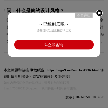
问：什么是简约设计风格？
5.
不再弹出
答：简约设计风格追求"少即是多"的设计理念，通过去除多余
～已经到底啦～
的装饰元素，保留最核心的视觉信息。这种风格在LOGO设计
还有疑问欢迎直接咨询三文
中较为常见，其特点在于线条干净利落、色彩使用克制，使品
牌标志在各种应用场景下都能保持良好的可识别性和适应性。
立即咨询
本文标题和链接
牵动纸业:
https://logo9.net/works/4736.html
转
载时请注明出处为诗宸标志设计及本链接!
如有内容侵犯您的合法权益，请及时与我们联系
Email:75696531@qq.com，我们将第一时间安排删除。
发布于2021-02-03 10:06:46