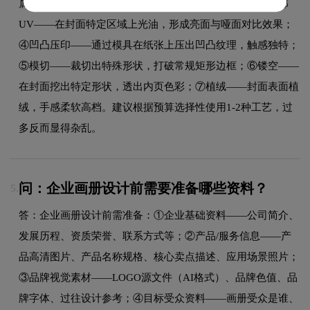
属箔在封面烫出金色或银色文字图案，提升品质感；③局部
UV——在封面特定区域上光油，形成亮面与哑面对比效果；
④凹凸压印——通过模具在纸张上压出凹凸纹理，触感独特；
⑤模切——裁切出特殊形状，打破常规矩形边框；⑥镂空——
在封面挖出特定形状，透出内页色彩；⑦植绒——封面表面植
绒，手感柔软高档。建议根据预算选择性使用1-2种工艺，过
多反而显得杂乱。
问：企业画册设计前需要准备哪些资料？
5.
答：企业画册设计前需准备：①企业基础资料——公司简介、
发展历程、资质荣誉、联系方式等；②产品/服务信息——产
品高清图片、产品名称规格、核心卖点描述、应用场景照片；
③品牌视觉素材——LOGO源文件（AI格式）、品牌色值、品
牌字体、过往设计参考；④目标受众资料——画册受众是谁、