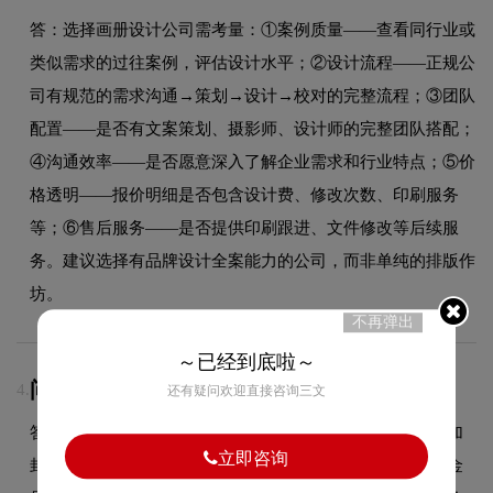
答：选择画册设计公司需考量：①案例质量——查看同行业或
类似需求的过往案例，评估设计水平；②设计流程——正规公
司有规范的需求沟通→策划→设计→校对的完整流程；③团队
配置——是否有文案策划、摄影师、设计师的完整团队搭配；
④沟通效率——是否愿意深入了解企业需求和行业特点；⑤价
格透明——报价明细是否包含设计费、修改次数、印刷服务
等；⑥售后服务——是否提供印刷跟进、文件修改等后续服
务。建议选择有品牌设计全案能力的公司，而非单纯的排版作
坊。
不再弹出
～已经到底啦～
问：画册印刷中的特殊工艺有哪些？
4.
还有疑问欢迎直接咨询三文
答：画册印刷常用特殊工艺：①覆膜（光膜/哑膜）——增加
立即咨询
封面耐用度和质感，哑膜更显高档；②烫金/烫银——通过金