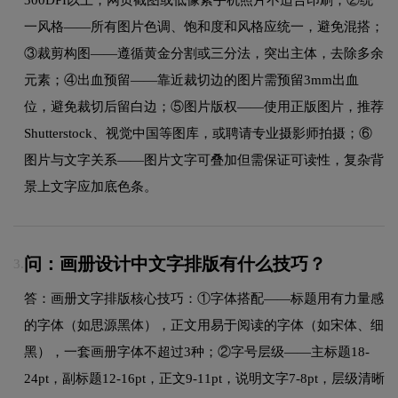
一风格——所有图片色调、饱和度和风格应统一，避免混搭；
③裁剪构图——遵循黄金分割或三分法，突出主体，去除多余
元素；④出血预留——靠近裁切边的图片需预留3mm出血
位，避免裁切后留白边；⑤图片版权——使用正版图片，推荐
Shutterstock、视觉中国等图库，或聘请专业摄影师拍摄；⑥
图片与文字关系——图片文字可叠加但需保证可读性，复杂背
景上文字应加底色条。
问：画册设计中文字排版有什么技巧？
3.
答：画册文字排版核心技巧：①字体搭配——标题用有力量感
的字体（如思源黑体），正文用易于阅读的字体（如宋体、细
黑），一套画册字体不超过3种；②字号层级——主标题18-
24pt，副标题12-16pt，正文9-11pt，说明文字7-8pt，层级清晰