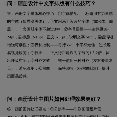
问：画册设计中文字排版有什么技巧？
1.
答：画册文字排版核心技巧：①字体搭配——标题用有力量感
的字体（如思源黑体），正文用易于阅读的字体（如宋体、细
黑），一套画册字体不超过3种；②字号层级——主标题18-
24pt，副标题12-16pt，正文9-11pt，说明文字7-8pt，层级清晰
增强可读性；③行长控制——每行35-55个字符最佳，过长容
易视觉疲劳；④行距——正文行距建议为字号的1.5-2倍，留
出呼吸空间；⑤对齐方式——统一使用一种对齐（左对齐最常
见），避免混用；⑥留白——保持30%-40%留白比例，提升
画面品质感。
问：画册设计中图片如何处理效果更好？
2.
答：画册图片处理要点：①分辨率——印刷画册图片需
300DPI以上，网页截图或低像素手机照片不适合印刷；②统