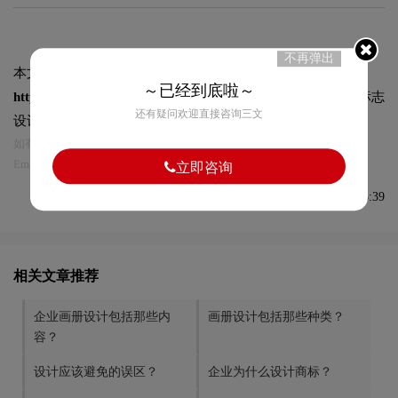
不再弹出
本文标题和链接
企业排版设计需要主要那些内容？:
～已经到底啦～
https://logo9.net/works/4806.html
转载时请注明出处为诗宸标志
还有疑问欢迎直接咨询三文
设计及本链接!
如有内容侵犯您的合法权益，请及时与我们联系
Email:75696531@qq.com，我们将第一时间安排删除。
立即咨询
发布于2021-06-08 10:53:39
相关文章推荐
企业画册设计包括那些内
画册设计包括那些种类？
容？
设计应该避免的误区？
企业为什么设计商标？