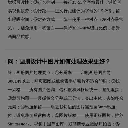
增强可读性；③行长控制——每行35-55个字符最佳，过长容
易视觉疲劳；④行距——正文行距建议为字号的1.5-2倍，留
出呼吸空间；⑤对齐方式——统一使用一种对齐（左对齐最常
见），避免混用；⑥留白——保持30%-40%留白比例，提升
画面品质感。
问：画册设计中图片如何处理效果更好？
4.
答：画册图片处理要点：①分辨率——印刷画册图片需
300DPI以上，网页截图或低像素手机照片不适合印刷；②统
一风格——所有图片色调、饱和度和风格应统一，避免混搭；
③裁剪构图——遵循黄金分割或三分法，突出主体，去除多余
元素；④出血预留——靠近裁切边的图片需预留3mm出血
位，避免裁切后留白边；⑤图片版权——使用正版图片，推荐
Shutterstock、视觉中国等图库，或聘请专业摄影师拍摄；⑥