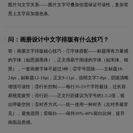
图片与文字关系——图片文字可叠加但需保证可读性，复杂背
景上文字应加底色条。
问：画册设计中文字排版有什么技巧？
5.
答：画册文字排版核心技巧：①字体搭配——标题用有力量感
的字体（如思源黑体），正文用易于阅读的字体（如宋体、细
黑），一套画册字体不超过3种；②字号层级——主标题18-
24pt，副标题12-16pt，正文9-11pt，说明文字7-8pt，层级清晰
增强可读性；③行长控制——每行35-55个字符最佳，过长容
易视觉疲劳；④行距——正文行距建议为字号的1.5-2倍，留
出呼吸空间；⑤对齐方式——统一使用一种对齐（左对齐最常
见），避免混用；⑥留白——保持30%-40%留白比例，提升
画面品质感。