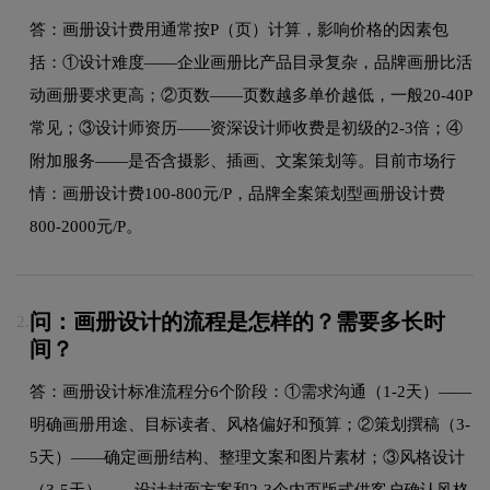
答：画册设计费用通常按P（页）计算，影响价格的因素包
括：①设计难度——企业画册比产品目录复杂，品牌画册比活
动画册要求更高；②页数——页数越多单价越低，一般20-40P
常见；③设计师资历——资深设计师收费是初级的2-3倍；④
附加服务——是否含摄影、插画、文案策划等。目前市场行
情：画册设计费100-800元/P，品牌全案策划型画册设计费
800-2000元/P。
问：画册设计的流程是怎样的？需要多长时
2.
间？
答：画册设计标准流程分6个阶段：①需求沟通（1-2天）——
明确画册用途、目标读者、风格偏好和预算；②策划撰稿（3-
5天）——确定画册结构、整理文案和图片素材；③风格设计
（3-5天）——设计封面方案和2-3个内页版式供客户确认风格