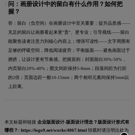
问：画册设计中的留白有什么作用？如何把
5.
握？
答：留白（负空间）在画册设计中至关重要：提升品质感——
充足的留白让画册看起来更"贵"、更专业；引导视线——留白
能聚焦读者注意力到核心内容上；增强可读性——文字周围有
足够的呼吸空间，降低阅读疲劳；平衡版面——避免画面过于
拥挤，让设计更有节奏感。把握原则：封面留白30%-50%，
内页留白20%-40%；图文间距保持5-8mm；段落间距为行距
的2倍；页面边距一般10-15mm；两个相邻元素间保持5mm以
上距离。
本文标题和链接
企业版面设计-版面设计理念？版面设计形式有
哪些？:
https://logo9.net/works/4867.html
转载时请注明出处为