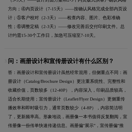
方向；④内页设计（7-15天）——按确认风格完成全部内页设
计；⑤客户校对（2-3天）——检查内容、图片、色彩准确
性；⑥调整定稿（2-3天）——修改完善后交付印刷文件。总
计约需15-30个工作日，加急可压缩至7-10天。
问：画册设计和宣传册设计有什么区别？
3.
答：画册设计和宣传册设计虽然经常混用，但侧重点不同：画
册设计（Catalog/Brochure Design）更注重系统性、完整性和
收藏价值，页数较多（12-40P），内容深入，印刷品质较高，
适合长期使用；宣传册设计（Leaflet/Flyer Design）更侧重传
播效率和即时吸引力，通常页数较少（4-8P），内容简洁明
了，更新频率高。形象地说，画册像一本书值得反复翻阅，宣
传册像一份传单快速传递信息。画册偏"展示"，宣传册偏"推