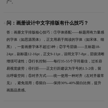
广"。
问：画册设计中文字排版有什么技巧？
4.
答：画册文字排版核心技巧：①字体搭配——标题用有力量感
的字体（如思源黑体），正文用易于阅读的字体（如宋体、细
黑），一套画册字体不超过3种；②字号层级——主标题18-
24pt，副标题12-16pt，正文9-11pt，说明文字7-8pt，层级清晰
增强可读性；③行长控制——每行35-55个字符最佳，过长容
易视觉疲劳；④行距——正文行距建议为字号的1.5-2倍，留
出呼吸空间；⑤对齐方式——统一使用一种对齐（左对齐最常
见），避免混用；⑥留白——保持30%-40%留白比例，提升
画面品质感。