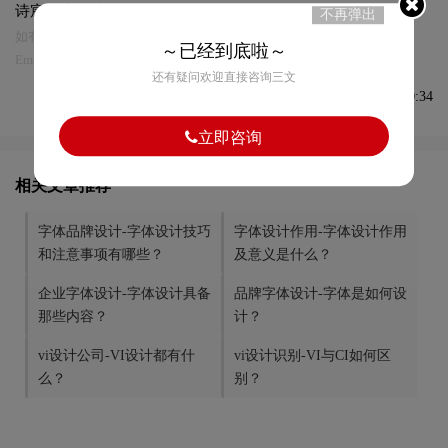
诗宸标志设计及本链接!
不再弹出
如有内容侵犯您的合法权益，请及时与我们联系
～已经到底啦～
Email:75696531@qq.com，我们将第一时间安排删除。
还有疑问欢迎直接咨询三文
发布于2021-06-10 08:50:34
立即咨询
相关文章推荐
字体品牌设计-字体设计技巧
字体设计作用-字体设计作用
和注意事项有哪些？
及意义是什么？
企业字体设计-字体设计具备
品牌字体设计-字体是如何设
那些内容？
计？
vi设计公司-VI设计都有什
vi设计识别-VI与CI如何区
么？
别？