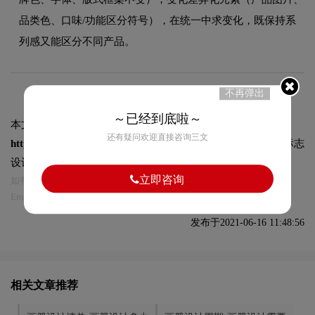
品类色、口味/功能区分符号），在统一中求变化，既保持系
列感又能区分不同产品。
不再弹出
～已经到底啦～
本文标题和链接
包装设计含义-包装设计中线的含义？:
还有疑问欢迎直接咨询三文
https://logo9.net/works/4925.html
转载时请注明出处为诗宸标志
设计及本链接!
立即咨询
如有内容侵犯您的合法权益，请及时与我们联系
Email:75696531@qq.com，我们将第一时间安排删除。
发布于2021-06-16 11:48:56
相关文章推荐