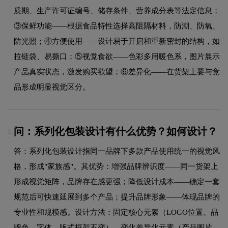
质期、生产许可证编号、储存条件、营养成分表等法定信息；
③保鲜功能——根据食品特性选择高阻隔材料，防潮、防氧、
防光照；④方便使用——设计易于开启和重新密封的结构，如
拉链袋、易撕口；⑤视觉食欲——色彩多用暖色系，图片展示
产品真实状态，激发购买欲望；⑥差异化——在货架上要与竞
品形成明显视觉区分。
问：系列化包装设计有什么优势？如何设计？
5.
答：系列化包装设计指同一品牌下多款产品使用统一的视觉风
格，形成"家族感"。其优势：增强品牌辨识度——同一货架上
形成视觉矩阵，品牌存在感更强；降低设计成本——确定一套
规范后可快速延展到多个产品；提升品牌形象——体现品牌的
专业性和规模感。设计方法：固定核心元素（LOGO位置、品
牌色、字体、版式框架不变），变化差异化元素（产品图片、