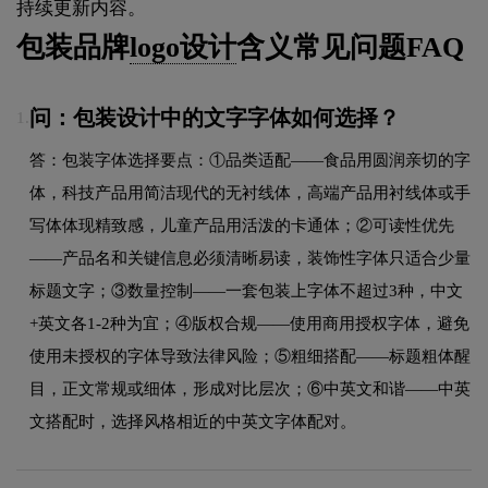
持续更新内容。
包装品牌
logo设计
含义常见问题FAQ
问：包装设计中的文字字体如何选择？
1.
答：包装字体选择要点：①品类适配——食品用圆润亲切的字
体，科技产品用简洁现代的无衬线体，高端产品用衬线体或手
写体体现精致感，儿童产品用活泼的卡通体；②可读性优先
——产品名和关键信息必须清晰易读，装饰性字体只适合少量
标题文字；③数量控制——一套包装上字体不超过3种，中文
+英文各1-2种为宜；④版权合规——使用商用授权字体，避免
使用未授权的字体导致法律风险；⑤粗细搭配——标题粗体醒
目，正文常规或细体，形成对比层次；⑥中英文和谐——中英
文搭配时，选择风格相近的中英文字体配对。