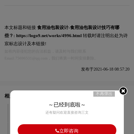
本文标题和链接
食用油包装设计-食用油包装设计技巧有哪
些？:
https://logo9.net/works/4996.html
转载时请注明出处为诗
宸标志设计及本链接!
如有内容侵犯您的合法权益，请及时与我们联系
Email:75696531@qq.com，我们将第一时间安排删除。
发布于2021-06-18 08:57:20
不再弹出
相关文章推荐
～已经到底啦～
品牌vi设计-品牌vi设计的好
vi设计要求-优秀的vi设计都
还有疑问欢迎直接咨询三文
处是什么？
有怎样要求？
旅游vi设计-旅游vi设计注意
vi设计-品牌vi设计要注意那
立即咨询