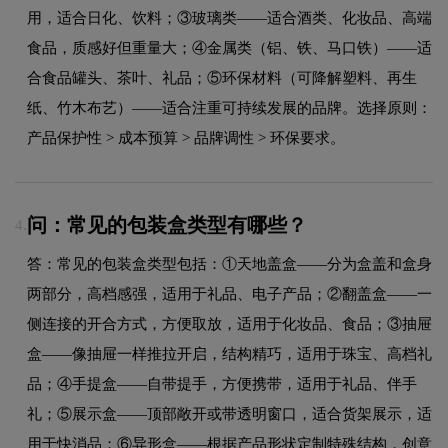
用，适合日化、饮料；③玻璃类——适合酒类、化妆品、高端
食品，质感好但重量大；④金属类（铝、铁、马口铁）——适
合食品罐头、茶叶、礼品；⑤环保材料（可降解塑料、再生
纸、竹木布艺）——适合注重可持续发展的品牌。选择原则：
产品保护性 > 成本预算 > 品牌调性 > 环保要求。
问：常见的包装盒类型有哪些？
4.
答：常见的包装盒类型包括：①天地盖盒——分为盒盖和盒身
两部分，高档感强，适用于礼品、电子产品；②翻盖盒——一
侧连接的开合方式，方便取放，适用于化妆品、食品；③抽屉
盒——像抽屉一样推拉开启，结构精巧，适用于珠宝、高档礼
品；④手提盒——自带提手，方便携带，适用于礼品、伴手
礼；⑤展示盒——顶部敞开或带透明窗口，适合货架展示，适
用于快消品；⑥异形盒——根据产品形状定制特殊结构，创意