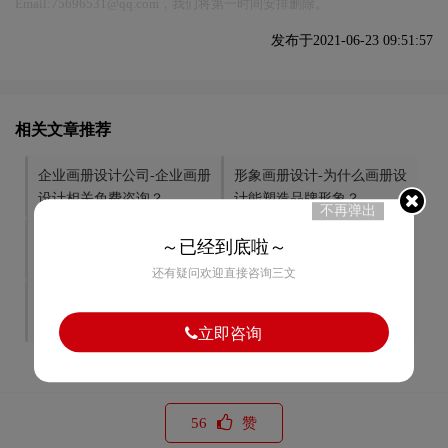
Email:75696531@qq.com，我们将第一时间安排删除。
发布于2021-06-23 09:51:57
相关文章推荐
企业画册设计公司-企业画册
形象画册设计-为什么画册设
设计相关免费咨询？
计能塑造品牌形象？
不再弹出
画册设计资源-画册设计需要
画册设计-如何进行多页的画
～已经到底啦～
具备那些资源？
册设计？
还有疑问欢迎直接咨询三文
彩页画册设计-企业彩页设计
画册目录设计-画册目录设计
需要注意什么问题？
的方法？
立即咨询
56
赞