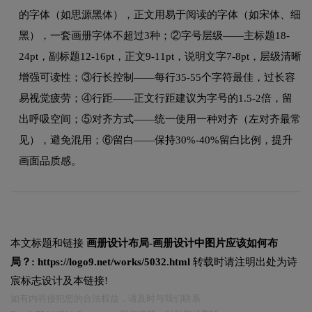
的字体（如思源黑体），正文用易于阅读的字体（如宋体、细
黑），一套画册字体不超过3种；②字号层级——主标题18-
24pt，副标题12-16pt，正文9-11pt，说明文字7-8pt，层级清晰
增强可读性；③行长控制——每行35-55个字符最佳，过长容
易视觉疲劳；④行距——正文行距建议为字号的1.5-2倍，留
出呼吸空间；⑤对齐方式——统一使用一种对齐（左对齐最常
见），避免混用；⑥留白——保持30%-40%留白比例，提升
画面品质感。
本文标题和链接
画册设计布局-画册设计中图片应该如何布
局？:
https://logo9.net/works/5032.html
转载时请注明出处为诗
宸标志设计及本链接!
如有内容侵犯您的合法权益，请及时与我们联系