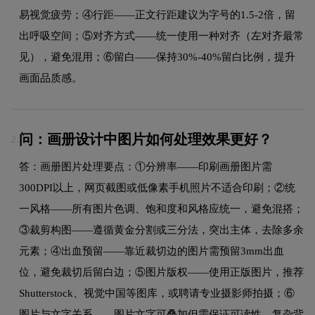
易视觉疲劳；④行距——正文行距建议为字号的1.5-2倍，留
出呼吸空间；⑤对齐方式——统一使用一种对齐（左对齐最常
见），避免混用；⑥留白——保持30%-40%留白比例，提升
画面品质感。
问：画册设计中图片如何处理效果更好？
2.
答：画册图片处理要点：①分辨率——印刷画册图片需
300DPI以上，网页截图或低像素手机照片不适合印刷；②统
一风格——所有图片色调、饱和度和风格应统一，避免混搭；
③裁剪构图——遵循黄金分割或三分法，突出主体，去除多余
元素；④出血预留——靠近裁切边的图片需预留3mm出血
位，避免裁切后留白边；⑤图片版权——使用正版图片，推荐
Shutterstock、视觉中国等图库，或聘请专业摄影师拍摄；⑥
图片与文字关系——图片文字可叠加但需保证可读性，复杂背