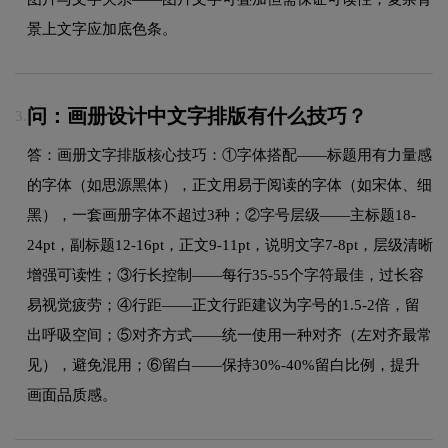
景上文字应加底色条。
问：画册设计中文字排版有什么技巧？
3.
答：画册文字排版核心技巧：①字体搭配——标题用有力量感
的字体（如思源黑体），正文用易于阅读的字体（如宋体、细
黑），一套画册字体不超过3种；②字号层级——主标题18-
24pt，副标题12-16pt，正文9-11pt，说明文字7-8pt，层级清晰
增强可读性；③行长控制——每行35-55个字符最佳，过长容
易视觉疲劳；④行距——正文行距建议为字号的1.5-2倍，留
出呼吸空间；⑤对齐方式——统一使用一种对齐（左对齐最常
见），避免混用；⑥留白——保持30%-40%留白比例，提升
画面品质感。