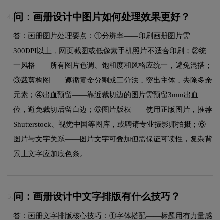
问：画册设计中图片如何处理效果更好？
4.
答：画册图片处理要点：①分辨率——印刷画册图片需
300DPI以上，网页截图或低像素手机照片不适合印刷；②统
一风格——所有图片色调、饱和度和风格应统一，避免混搭；
③裁剪构图——遵循黄金分割或三分法，突出主体，去除多余
元素；④出血预留——靠近裁切边的图片需预留3mm出血
位，避免裁切后留白边；⑤图片版权——使用正版图片，推荐
Shutterstock、视觉中国等图库，或聘请专业摄影师拍摄；⑥
图片与文字关系——图片文字可叠加但需保证可读性，复杂背
景上文字应加底色条。
问：画册设计中文字排版有什么技巧？
5.
答：画册文字排版核心技巧：①字体搭配——标题用有力量感