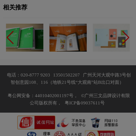
相关推荐
电话：020-8777 9203
13501502207
广州天河大观中路3号创
智创意园108、116（地铁21号线“大观南”站B出口对面）
粤公网安备：44010402001197号，
©广州三文品牌设计有限
公司版权所有，
粤ICP备09037611号