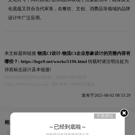
化底蕴又符合当代审美，在餐饮、文创、消费品等领域的品牌
设计中广泛应用。
本文标题和链接
物流CI设计-物流CI企业形象设计的完整内容有
哪些？:
https://logo9.net/works/5196.html
转载时请注明出处为
诗宸标志设计及本链接!
如有内容侵犯您的合法权益，请及时与我们联系
Email:75696531@qq.com，我们将第一时间安排删除。
发布于2021-08-02 08:53:29
不再弹出
相关文章推荐
～已经到底啦～
还有疑问欢迎直接咨询三文