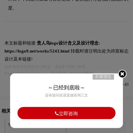
度。
本文标题和链接
贵人鸟logo设计含义及设计理念:
https://logo9.net/works/5243.html
转载时请注明出处为诗宸标志
设计及本链接!
如有内容侵犯您的合法权益，请及时与我们联系
Email:75696531@qq.com，我们将第一时间安排删除。
不再弹出
发布于2021-08-07 09:50:43
～已经到底啦～
还有疑问欢迎直接咨询三文
相关文章推荐
立即咨询
特步logo设计含义及设计理念
安踏logo设计含义及设计理念