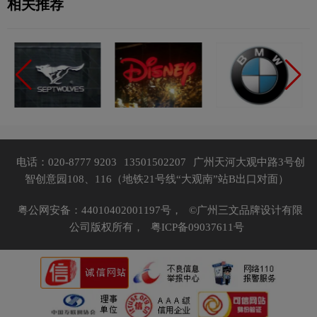
相关推荐
电话：020-8777 9203
13501502207
广州天河大观中路3号创
智创意园108、116（地铁21号线“大观南”站B出口对面）
粤公网安备：44010402001197号，
©广州三文品牌设计有限
公司版权所有，
粤ICP备09037611号