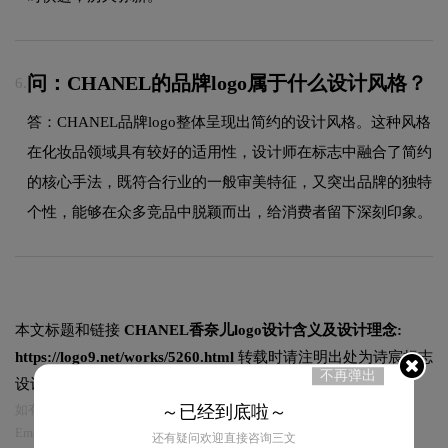
问：CHANEL的品牌logo属于什么设计风格？
6.
答：CHANEL品牌logo整体呈现出简约的设计风格。这种风格
在化妆品领域具有较好的适用性，设计师在标志中融合了简约
的核心手法，既符合行业的一般审美特征，又突出品牌的独特
个性，能够在众多竞品中脱颖而出，给消费者留下深刻印象。
本文标题和链接
CHANEL香奈儿logo设计含义及设计理念:
https://logo9.net/works/5260.html
转载时请注明出处为诗宸标志
不再弹出
设计及本链接!
～已经到底啦～
如有内容侵犯您的合法权益，请及时与我们联系
Email:75696531@qq.com，我们将第一时间安排删除。
还有疑问欢迎直接咨询三文