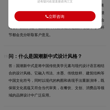
还有疑问欢迎直接咨询三文
答：品牌LOGO设计通常包含以下流程：需求沟通与品牌调
研→创意构思与草图绘制→方案设计与初步呈现→客户反馈
立即咨询
与修改完善→最终定稿与源文件交付。整个过程中设计师会
与客户保持沟通，确保设计方案准确传达品牌理念，每个环
节都会充分听取客户意见。
问：什么是国潮新中式设计风格？
19.
答：国潮新中式是将中国传统美学元素与现代设计语言相结
合的设计风格。它融入书法、水墨、传统纹样、建筑结构等
中国文化符号，同时以现代的构图和表现手法重新演绎，既
保留文化底蕴又符合当代审美，在餐饮、文创、消费品等领
域的品牌设计中广泛应用。