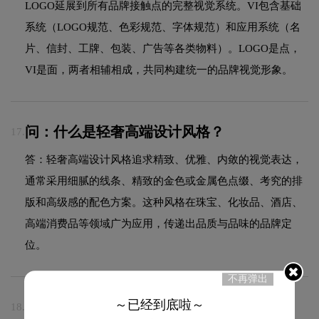
LOGO延展到所有品牌接触点的完整视觉系统。VI包含基础
系统（LOGO规范、色彩规范、字体规范）和应用系统（名
片、信封、工牌、包装、广告等各类物料）。LOGO是点，
VI是面，两者相辅相成，共同构建统一的品牌视觉形象。
问：什么是轻奢高端设计风格？
17.
答：轻奢高端设计风格追求精致、优雅、内敛的视觉表达，
通常采用细腻的线条、精致的金色或金属色点缀、考究的排
版和高级感的配色方案。这种风格在珠宝、化妆品、酒店、
高端消费品等领域广为应用，传递出品质与品味的品牌定
位。
不再弹出
～已经到底啦～
问：品牌LOGO设计一般包含哪些流程？
18.