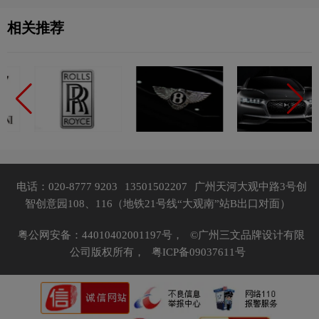
相关推荐
电话：020-8777 9203
13501502207
广州天河大观中路3号创
智创意园108、116（地铁21号线“大观南”站B出口对面）
粤公网安备：44010402001197号，
©广州三文品牌设计有限
公司版权所有，
粤ICP备09037611号