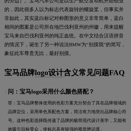
的旁边）。宝马汽车公司是以生产航空发动机开始创业
的，因此很多人以为标志代表旋转的螺旋桨，但事实并
非如此，其实蓝白标记对称图形的意义非常简单，蓝白
相间的图案是公司所在地巴伐利亚州的州徽，用来提醒
宝马来自巴伐利亚州的纯正血统。在中文结合汉语拼音
的情况下，诞生了另一种说法BMW为“别摸我”的简写，
象征此车尊贵无比，最好别摸。
宝马品牌
logo设计
含义常见问题FAQ
问：宝马logo采用什么颜色搭配？
1.
答：宝马品牌整体使用的色彩方案充分契合了其在品牌领域的
品牌定位，采用单色系配色方案，简洁有力地突出品牌核心符
号。这种色彩选择既传递了品牌的极简现代设计美学，又能有
效吸引目标受众，使标志具有较强的视觉辨识度。