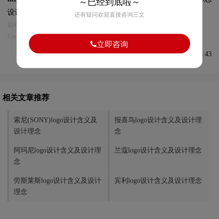
～已经到底啦～
设计及本链接!
还有疑问欢迎直接咨询三文
如有内容侵犯您的合法权益，请及时与我们联系
Email:75696531@qq.com，我们将第一时间安排删除。
立即咨询
发布于2021-08-09 15:04:43
相关文章推荐
索尼(SONY)logo设计含义及
报喜鸟logo设计含义及设计理
设计理念
念
阿玛尼logo设计含义及设计理
兰蔻logo设计含义及设计理念
念
劳斯莱斯logo设计含义及设计
宾利logo设计含义及设计理念
理念