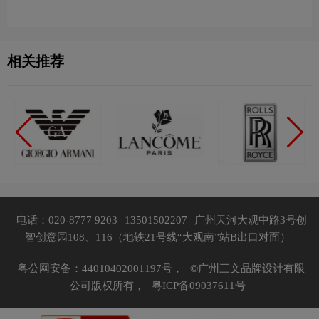
相关推荐
电话：020-8777 9203
13501502207
广州天河大观中路3号创
智创意园108、116（地铁21号线“大观南”站B出口对面）
粤公网安备：44010402001197号，
©广州三文品牌设计有限
公司版权所有，
粤ICP备09037611号