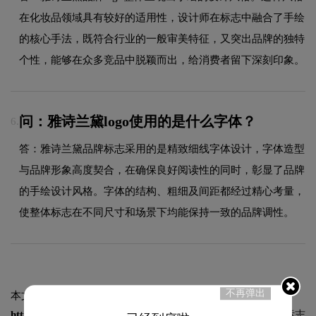
在化妆品领域具有较好的适用性，设计师在标志中融合了手绘
的核心手法，既符合行业的一般审美特征，又突出品牌的独特
个性，能够在众多竞品中脱颖而出，给消费者留下深刻印象。
问：雅诗兰黛logo使用的是什么字体？
6.
答：雅诗兰黛品牌标志采用的是精致细线字体设计，字体造型
与品牌形象高度契合，在确保良好阅读性的同时，彰显了品牌
的手绘设计风格。字体的结构、粗细及间距都经过精心考量，
使整体标志在不同尺寸和场景下均能保持一致的品牌调性。
不再弹出
本文标题和链接
雅诗兰黛logo设计含义及设计理念:
https://logo9.net/works/5286.html
转载时请注明出处为诗宸标志