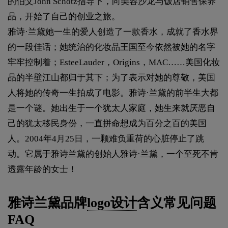
的伯父John Schotz指导下，向美容沙龙与饭店销售保养
品，开始了自己的创业之旅。
雅诗·兰黛她一生的爱人创造了一款香水，成就了香水界
的一段佳话；她统治的化妆品王国至今依然被她的名字
牢牢控制着；EsteeLauder，Origins，MAC……美国化妆
品的半壁江山都归于其下；为了表示对她的尊敬，美国
人将她的传奇一生拍成了电影。雅诗·兰黛的前半生大都
是一个谜。她出生于一个犹太人家庭，她生来就厌恶自
己的犹太移民身份，一直拼命想成为百分之百的美国
人。2004年4月25日，一颗难负重荷的心脏停止了跳
动。它属于雅诗兰黛的创始人雅诗·兰黛，一个至死不肯
透露年龄的女士！
雅诗兰黛品牌
logo设计
含义常见问题
FAQ