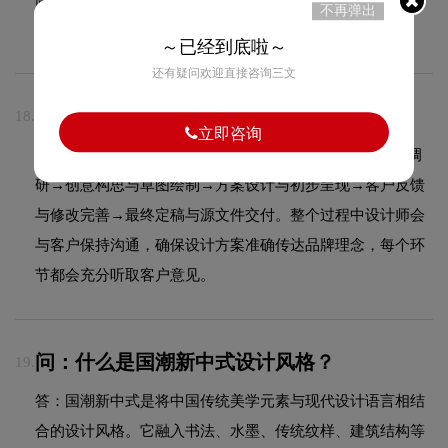
不再弹出
位。
～已经到底啦～
还有疑问欢迎直接咨询三文
问：品牌LOGO设计一般包含哪些流程？
18.
立即咨询
答：品牌LOGO设计通常包含以下流程：需求沟通与品牌调
研→创意构思与草图绘制→方案设计与初步呈现→客户反馈
与修改完善→最终定稿与源文件交付。整个过程中设计师会
与客户保持沟通，确保设计方案准确传达品牌理念，每个环
节都会充分听取客户意见。
问：什么是国潮新中式设计风格？
19.
答：国潮新中式是将中国传统美学元素与现代设计语言相结
合的设计风格。它融入书法、水墨、传统纹样、建筑结构等