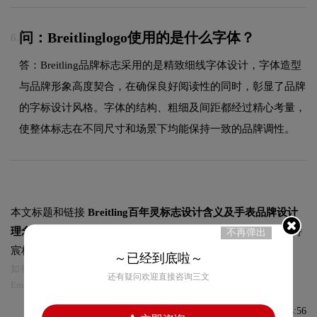
问：Breitlinglogo使用的是什么字体？
6.
答：Breitling品牌标志采用的是精致细线字体设计，字体造型
与品牌形象高度契合，在确保良好阅读性的同时，彰显了品牌
的字标设计风格。字体的结构、粗细及间距都经过精心考量，
使整体标志在不同尺寸和场景下均能保持一致的品牌调性。
本文标题和链接
Breitling百年灵标志设计含义及手表品牌设计
理念:
https://logo9.net/works/5341.html
转载时请注明出处为诗
不再弹出
宸标志设计及本链接!
～已经到底啦～
如有内容侵犯您的合法权益，请及时与我们联系
还有疑问欢迎直接咨询三文
Email:75696531@qq.com，我们将第一时间安排删除。
发布于2021-08-17 08:54:56