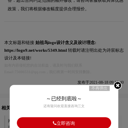
答：超出合同约定范围的额外修改，请咨询客服获取具体优惠
政策，我们将根据修改幅度提供合理报价。
本文标题和链接
始祖鸟logo设计含义及设计理念:
https://logo9.net/works/5349.html
转载时请注明出处为诗宸标志
设计及本链接!
如有内容侵犯您的合法权益，请及时与我们联系
Email:75696531@qq.com，我们将第一时间安排删除。
发布于2021-08-18 09:11:40
不再弹出
～已经到底啦～
还有疑问欢迎直接咨询三文
相关文章推荐
网易考拉logo设计含义及设计
京鱼座logo设计含义及设计理
立即咨询
理念
念