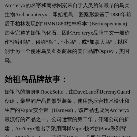
Arc’teryx的名字和商标图案来自于人类所知最早的鸟类
生物Archaeopteryx，即始祖鸟，图案形象基于1880年前
后于柏林发现的“HMN1880柏林标本”(Berlinspecimen)，
迄今完整的始祖鸟化石。因此Arc’teryx品牌中文一般称
作“始祖鸟”，俗称“鸟”，“小鸟”，或“加拿大鸟”，以区
别于另一个使用鸟类图案商标的美国品牌Osprey，美国
鸟。
始祖鸟品牌故事：
始祖鸟的前身叫RockSolid，由DaveLane和JeremyGuard
创建，最早的产品是攀登装备，使用热压合技术设计和
生产的Vapor安全带（Harness)，该产品也成为Arc'teryx
最流行的产品之一。公司运营的第二年，伴随公司的扩
建，Arc'teryx推出了采用同样Vapor技术的Bora系列背