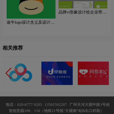
品牌vi形象设计给企业带来
什么好处
途牛logo设计含义及设计理
念
相关推荐
电话：020-8777 9203
13501502207
广州天河大观中路3号创
智创意园108、116（地铁21号线“大观南”站B出口对面）