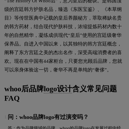
“The History Of Whoo后”，意为皇后的秘诀。是韩国顶
级的宫廷韩方护肤名品，臻选《东医宝鉴》、《本草纲
目》等传世医典中记载的皇后养颜秘方，萃取稀缺名贵
的韩方药材，结合现代护肤科技，浓缩提炼药材内数十
年的自然精华，凝练成供现代“皇后”使用的宫廷级奢华
保养品。自进入中国以来，以其独特的韩方宫廷概念，
阐释了东方宫廷之美的杰出名作，深受高端消费者的喜
欢。现在在中国有44家柜台，只要您光顾后品牌，您就
可以亲身体验这一切，奢华不再是单纯的“奢侈”。
whoo后品牌
logo设计
含义常见问题
FAQ
问：whoo品牌logo有过演变吗？
1.
答：作为品牌领域的品牌，whoo的品牌logo在发展过程中经