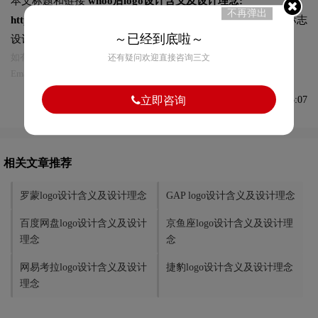
本文标题和链接
whoo后logo设计含义及设计理念:
不再弹出
https://logo9.net/works/5364.html
转载时请注明出处为诗宸标志
～已经到底啦～
设计及本链接!
如有内容侵犯您的合法权益，请及时与我们联系
还有疑问欢迎直接咨询三文
Email:75696531@qq.com，我们将第一时间安排删除。
立即咨询
发布于2021-08-20 08:45:07
相关文章推荐
罗蒙logo设计含义及设计理念
GAP logo设计含义及设计理念
百度网盘logo设计含义及设计
京鱼座logo设计含义及设计理
理念
念
网易考拉logo设计含义及设计
捷豹logo设计含义及设计理念
理念