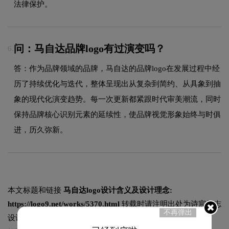
法律保护。
问：马自达品牌logo有过演变吗？
6.
答：作为品牌领域的品牌，马自达的品牌logo在发展过程中经
历了持续优化与迭代，整体呈现出从复杂到简约、从具象到抽
象的现代化演变趋势。每一次更新都紧跟时代审美潮流，同时
保持品牌核心识别元素的延续性，使品牌视觉形象始终与时俱
进，历久弥新。
本文标题和链接
马自达logo设计含义及设计理念:
https://logo9.net/works/5370.html
转载时请注明出处为诗宸标志
不再弹出
设计及本链接!