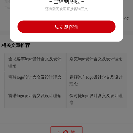
～已经到底啦～
如有内容侵犯您的合法权益，请及时与我们联系
Email:75696531@qq.com，我们将第一时间安排删除。
还有疑问欢迎直接咨询三文
发布于2021-08-20 08:45:07
立即咨询
相关文章推荐
金龙客车logo设计含义及设计
别克logo设计含义及设计理念
理念
宝骏logo设计含义及设计理念
霍顿汽车logo设计含义及设计
理念
雷诺logo设计含义及设计理念
保时捷logo设计含义及设计理
念
1
赞